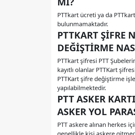
MI?
PTTkart ücreti ya da PTTkart
bulunmamaktadır.
PTTKART ŞIFRE N
DEĞIŞTIRME NASI
PTTkart şifresi PTT Şubeleri
kayıtlı olanlar PTTKart şifre
PTTKart şifre değiştirme iş
yapılabilmektedir.
PTT ASKER KART
ASKER YOL PARA
PTT askere alınan herkes iç
genellikle kişi askere gitm