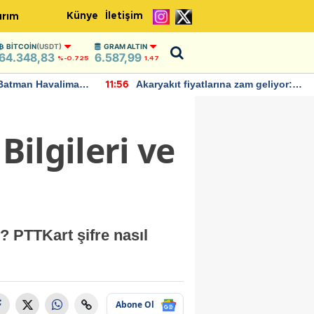
Künye
İletişim
ırım
BITCOIN
(USDT)
GRAM ALTIN
64.348,83
6.587,99
%-0.725
1,47
Batman Havalimanı
Akaryakıt fiyatlarına zam geliyor:
11:56
 açıklamalarda
Yeni tarih açıklandı
Bilgileri ve
 PTTKart şifre nasıl
Abone Ol