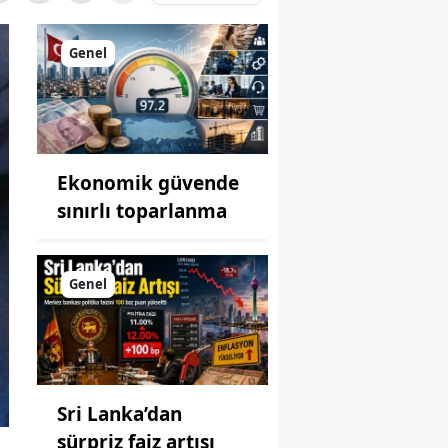
Genel
Ekonomik güvende
sınırlı toparlanma
Genel
Sri Lanka’dan
sürpriz faiz artışı