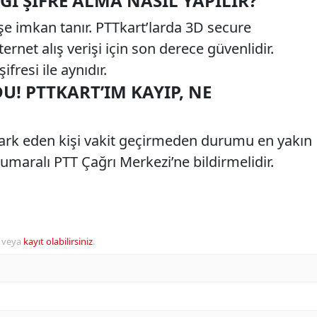
I ŞIFRE ALMA NASIL YAPILIR?
işe imkan tanır. PTTkart’larda 3D secure
rnet alış verişi için son derece güvenlidir.
ifresi ile aynıdır.
U! PTTKART’IM KAYIP, NE
ark eden kişi vakit geçirmeden durumu en yakın
maralı PTT Çağrı Merkezi’ne bildirmelidir.
veya
kayıt olabilirsiniz
.