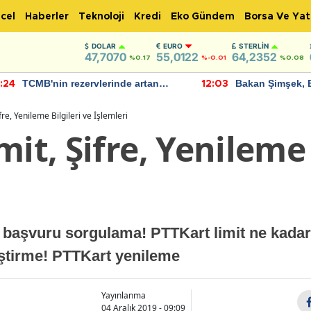
cel
Haberler
Teknoloji
Kredi
Eko Gündem
Borsa Ve Yat
DOLAR
EURO
STERLIN
47,7070
55,0122
64,2352
%0.17
%-0.01
%0.08
TCMB'nin rezervlerinde artan
Bakan Şimşek, 
:24
12:03
momentum devam ediyor
için umut verici
bulundu
fre, Yenileme Bilgileri ve İşlemleri
it, Şifre, Yenileme 
 başvuru sorgulama! PTTKart limit ne kadar?
iştirme! PTTKart yenileme
Yayınlanma
04 Aralık 2019 - 09:09