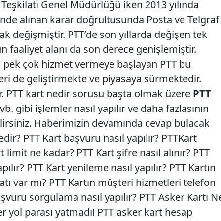
f Teşkilatı Genel Müdürlüğü iken 2013 yılında
i’nde alınan karar doğrultusunda Posta ve Telgraf
rak değişmiştir. PTT’de son yıllarda değişen tek
 faaliyet alanı da son derece genişlemiştir.
da pek çok hizmet vermeye başlayan PTT bu
eri de geliştirmekte ve piyasaya sürmektedir.
ır. PTT kart nedir sorusu başta olmak üzere
PTT
vb. gibi işlemler nasıl yapılır ve daha fazlasının
lirsiniz. Haberimizin devamında cevap bulacak
edir? PTT Kart başvuru nasıl yapılır? PTTKart
limit ne kadar? PTT Kart şifre nasıl alınır? PTT
apılır? PTT Kart yenileme nasıl yapılır? PTT Kartın
datı var mı? PTT Kartın müşteri hizmetleri telefon
şvuru sorgulama nasıl yapılır? PTT Asker Kartı N
r yol parası yatmadı! PTT asker kart hesap