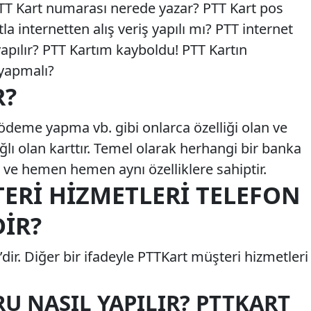
TT Kart numarası nerede yazar? PTT Kart pos
a internetten alış veriş yapılı mı? PTT internet
 yapılır? PTT Kartım kayboldu! PTT Kartın
yapmalı?
R?
ödeme yapma vb. gibi onlarca özelliği olan ve
lı olan karttır. Temel olarak herhangi bir banka
ır ve hemen hemen aynı özelliklere sahiptir.
ERI HIZMETLERI TELEFON
IR?
dir. Diğer bir ifadeyle PTTKart müşteri hizmetleri
U NASIL YAPILIR? PTTKART