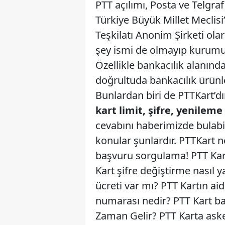
PTT açılımı, Posta ve Telgra
Türkiye Büyük Millet Meclis
Teşkilatı Anonim Şirketi ola
şey ismi de olmayıp kurumun
Özellikle bankacılık alanın
doğrultuda bankacılık ürünl
Bunlardan biri de PTTKart’d
kart limit, şifre, yenileme
cevabını haberimizde bulabi
konular şunlardır. PTTKart n
başvuru sorgulama! PTT Kart 
Kart şifre değiştirme nasıl y
ücreti var mı? PTT Kartın ai
numarası nedir? PTT Kart ba
Zaman Gelir? PTT Karta aske