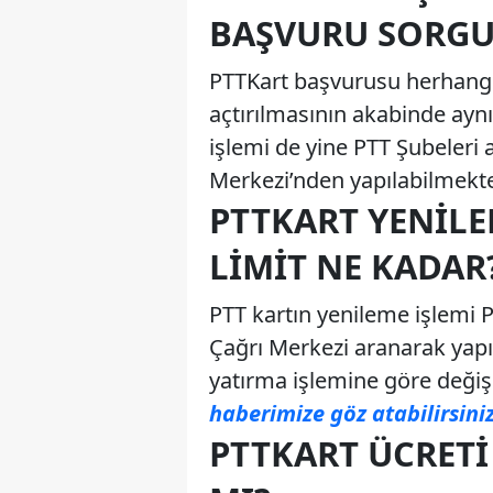
BAŞVURU SORG
PTTKart başvurusu herhangi 
açtırılmasının akabinde ayn
işlemi de yine PTT Şubeleri a
Merkezi’nden yapılabilmekte
PTTKART YENILE
LIMIT NE KADAR
PTT kartın yenileme işlemi 
Çağrı Merkezi aranarak yapıl
yatırma işlemine göre değişk
haberimize göz atabilirsiniz
PTTKART ÜCRETI