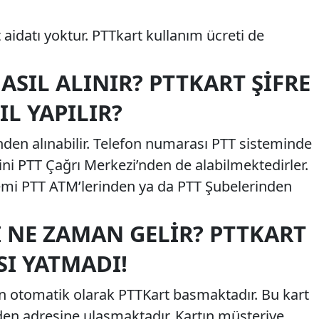
 aidatı yoktur. PTTkart kullanım ücreti de
ASIL ALINIR? PTTKART ŞIFRE
L YAPILIR?
nden alınabilir. Telefon numarası PTT sisteminde
sini PTT Çağrı Merkezi’nden de alabilmektedirler.
lemi PTT ATM’lerinden ya da PTT Şubelerinden
I NE ZAMAN GELIR? PTTKART
SI YATMADI!
in otomatik olarak PTTKart basmaktadır. Bu kart
eden adresine ulaşmaktadır. Kartın müşteriye