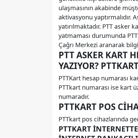
ulaşmasının akabinde müşte
aktivasyonu yaptırmalıdır. As
yatırılmaktadır. PTT asker k
yatmaması durumunda PTT Şu
Çağrı Merkezi aranarak bilgi 
PTT ASKER KART 
YAZIYOR? PTTKAR
PTTKart hesap numarası kartt
PTTkart numarası ise kart ü
numaradır.
PTTKART POS CIH
PTTkart pos cihazlarında geçe
PTTKART İNTERNETTEN