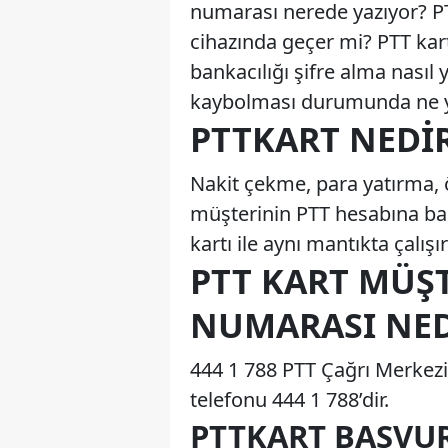
numarası nerede yazıyor? P
cihazında geçer mi? PTT kartl
bankacılığı şifre alma nasıl
kaybolması durumunda ne 
PTTKART NEDI
Nakit çekme, para yatırma, 
müşterinin PTT hesabına bağ
kartı ile aynı mantıkta çalış
PTT KART MÜŞT
NUMARASI NED
444 1 788 PTT Çağrı Merkezi’
telefonu 444 1 788’dir.
PTTKART BAŞVUR