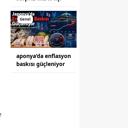
Genel
aponya’da enflasyon
baskısı güçleniyor
e