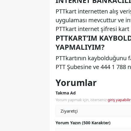
İNTERNET BANKACILIĞ
PTTkart internetten alış ver
uygulaması mevcuttur ve inte
PTTkart internet şifresi kart ş
PTTKART’IM KAYBOLD
YAPMALIYIM?
PTTkartının kaybolduğunu f
PTT Şubesine ve 444 1 788 nu
Yorumlar
Takma Ad
Yorum yapmak için, isterseniz
giriş yapabilir
Yorum Yazın (500 Karakter)