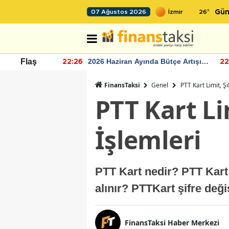
26
°
07 Ağustos 2026
Gün
r seviyesinin
2026 Haziran Ayında Bütçe Artışı
Flaş
22:26
22
Yaşandı
FinansTaksi
Genel
PTT Kart Limit, Şi
PTT Kart Lim
İşlemleri
PTT Kart nedir? PTT Kart
alınır? PTTKart şifre değ
FinansTaksi Haber Merkezi