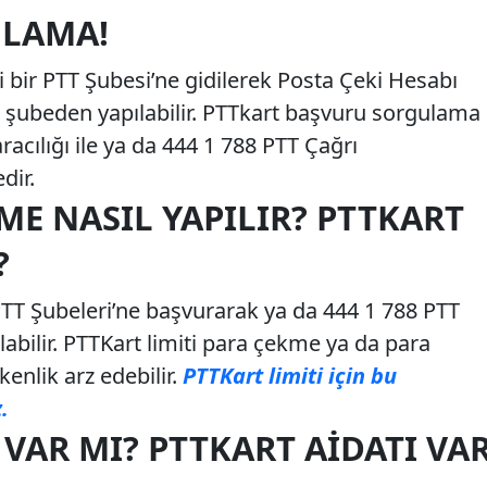
ULAMA!
bir PTT Şubesi’ne gidilerek Posta Çeki Hesabı
ı şubeden yapılabilir. PTTkart başvuru sorgulama
racılığı ile ya da 444 1 788 PTT Çağrı
dir.
ME NASIL YAPILIR? PTTKART
?
PTT Şubeleri’ne başvurarak ya da 444 1 788 PTT
abilir. PTTKart limiti para çekme ya da para
enlik arz edebilir.
PTTKart limiti için bu
.
 VAR MI? PTTKART AIDATI VA