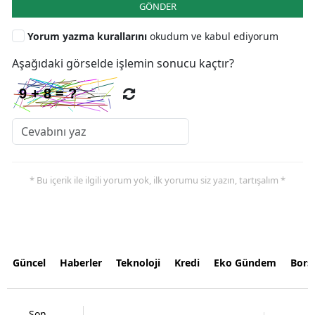
GÖNDER
Yorum yazma kurallarını
okudum ve kabul ediyorum
Aşağıdaki görselde işlemin sonucu kaçtır?
* Bu içerik ile ilgili yorum yok, ilk yorumu siz yazın, tartışalım *
Güncel
Haberler
Teknoloji
Kredi
Eko Gündem
Bors
Son