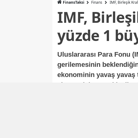
FinansTaksi
Finans
IMF, Birleşik Kr
IMF, Birleş
yüzde 1 bü
Uluslararası Para Fonu (I
gerilemesinin beklendiğini
ekonominin yavaş yavaş t
ekonomisi, sonraki yıllard
Nur Duman