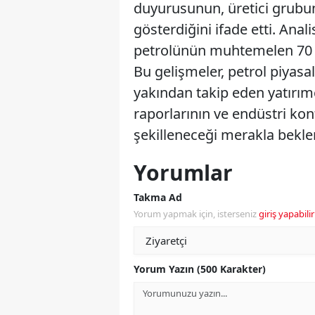
duyurusunun, üretici grubu
gösterdiğini ifade etti. Anal
petrolünün muhtemelen 70 do
Bu gelişmeler, petrol piyas
yakından takip eden yatırımc
raporlarının ve endüstri kon
şekilleneceği merakla beklen
Yorumlar
Takma Ad
Yorum yapmak için, isterseniz
giriş yapabilir
Yorum Yazın (500 Karakter)