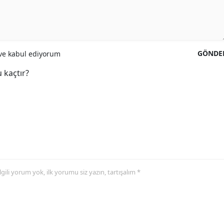
GÖNDE
e kabul ediyorum
 kaçtır?
 ilgili yorum yok, ilk yorumu siz yazın, tartışalım *