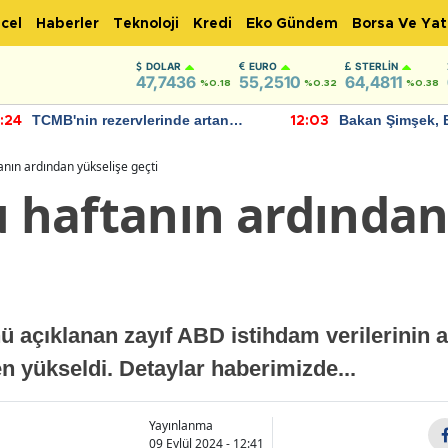
cel
Haberler
Teknoloji
Kredi
Eko Gündem
Borsa Ve Yat
DOLAR
EURO
STERLIN
47,7436
55,2510
64,4811
%0.18
%0.32
%0.38
TCMB'nin rezervlerinde artan
Bakan Şimşek, 
:24
12:03
momentum devam ediyor
için umut verici
bulundu
tanın ardından yükselişe geçti
u haftanın ardından
nü açıklanan zayıf ABD istihdam verilerinin 
 yükseldi. Detaylar haberimizde...
Yayınlanma
09 Eylül 2024 - 12:41