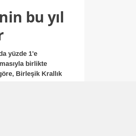
nin bu yıl
r
nda yüzde 1'e
masıyla birlikte
re, Birleşik Krallık
.
Abone Ol
Finans