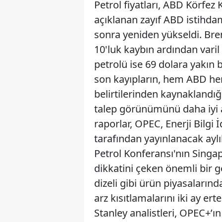
Petrol fiyatları, ABD Körfez
açıklanan zayıf ABD istihda
sonra yeniden yükseldi. Bre
10'luk kaybın ardından vari
petrolü ise 69 dolara yakın b
son kayıpların, hem ABD h
belirtilerinden kaynaklandığı
talep görünümünü daha iyi 
raporlar, OPEC, Enerji Bilgi İ
tarafından yayınlanacak aylı
Petrol Konferansı'nın Singa
dikkatini çeken önemli bir 
dizeli gibi ürün piyasalar
arz kısıtlamalarını iki ay 
Stanley analistleri, OPEC+’ı