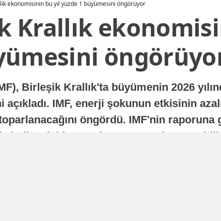
allık ekonomisinin bu yıl yüzde 1 büyümesini öngörüyor
ik Krallık ekonomisi
yümesini öngörüyo
MF), Birleşik Krallık'ta büyümenin 2026 yılı
 açıkladı. IMF, enerji şokunun etkisinin azal
oparlanacağını öngördü. IMF'nin raporuna gö
a istikrarlı bir toparlanma süreci yaşayabilir
Yayınlanma
16 Temmuz 2026 - 22:37