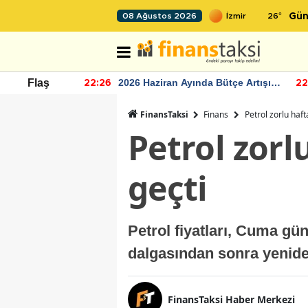
26
°
08 Ağustos 2026
Gün
r seviyesinin
2026 Haziran Ayında Bütçe Artışı
Flaş
22:26
22
Yaşandı
FinansTaksi
Finans
Petrol zorlu haf
Petrol zorl
geçti
Petrol fiyatları, Cuma gü
dalgasından sonra yeniden
FinansTaksi Haber Merkezi