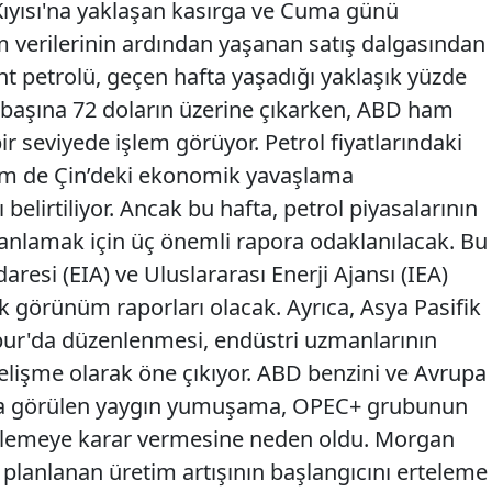
 Kıyısı'na yaklaşan kasırga ve Cuma günü
m verilerinin ardından yaşanan satış dalgasından
nt petrolü, geçen hafta yaşadığı yaklaşık yüzde
l başına 72 doların üzerine çıkarken, ABD ham
ir seviyede işlem görüyor. Petrol fiyatlarındaki
em de Çin’deki ekonomik yavaşlama
 belirtiliyor. Ancak bu hafta, petrol piyasalarının
anlamak için üç önemli rapora odaklanılacak. Bu
daresi (EIA) ve Uluslararası Enerji Ajansı (IEA)
k görünüm raporları olacak. Ayrıca, Asya Pasifik
pur'da düzenlenmesi, endüstri uzmanlarının
gelişme olarak öne çıkıyor. ABD benzini ve Avrupa
ında görülen yaygın yumuşama, OPEC+ grubunun
ertelemeye karar vermesine neden oldu. Morgan
n planlanan üretim artışının başlangıcını erteleme