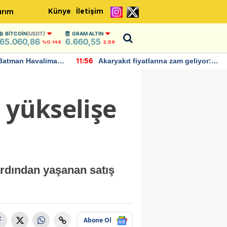
Künye
İletişim
ırım
BITCOIN
(USDT)
GRAM ALTIN
65.060,86
6.660,55
%0.146
2,59
Batman Havalimanı
Akaryakıt fiyatlarına zam geliyor:
11:56
 açıklamalarda
Yeni tarih açıklandı
 yükselişe
ardından yaşanan satış
Abone Ol