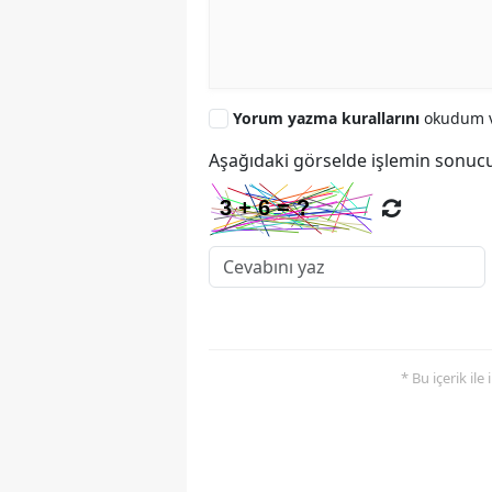
Yorum yazma kurallarını
okudum v
Aşağıdaki görselde işlemin sonucu
* Bu içerik ile