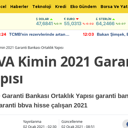
cel
Haberler
Teknoloji
Kredi
Eko Gündem
Borsa Ve Yat
DOLAR
EURO
STERLIN
47,6841
55,0313
64,2466
%0.11
%-0.02
%0.07
TCMB'nin rezervlerinde artan
Bakan Şimşek, 
:24
12:03
momentum devam ediyor
için umut verici
bulundu
in 2021 Garanti Bankası Ortaklık Yapısı
VA Kimin 2021 Gara
pısı
aranti Bankası Ortaklık Yapısı garanti bank
aranti bbva hisse çalışan 2021
Yayınlanma
Güncellenme
02 Ocak 2021 - 02:30
02 Ocak 2021 - 08:51