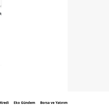
R
Kredi
Eko Gündem
Borsa ve Yatırım