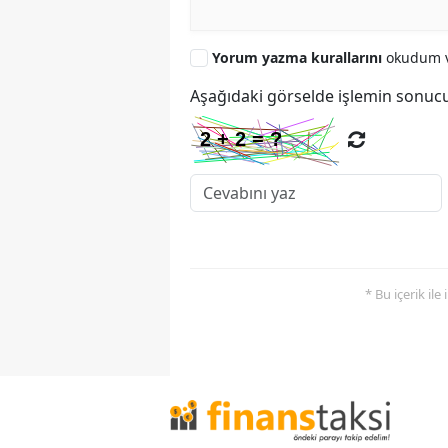
Yorum yazma kurallarını
okudum v
Aşağıdaki görselde işlemin sonucu
* Bu içerik ile