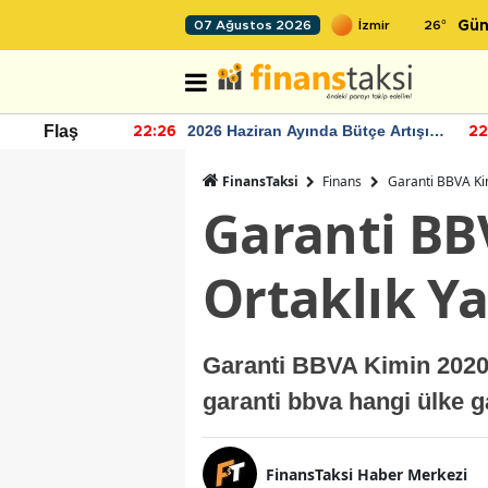
26
°
07 Ağustos 2026
Gün
r seviyesinin
2026 Haziran Ayında Bütçe Artışı
Flaş
22:26
22
Yaşandı
FinansTaksi
Finans
Garanti BBVA Kim
Garanti BB
Ortaklık Ya
Garanti BBVA Kimin 2020 G
garanti bbva hangi ülke g
FinansTaksi Haber Merkezi