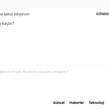
GÖNDE
e kabul ediyorum
 kaçtır?
 ilgili yorum yok, ilk yorumu siz yazın, tartışalım *
Güncel
Haberler
Teknoloji