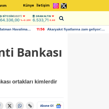
Künye
İletişim
ırım
BITCOIN
(USDT)
GRAM ALTIN
64.336,00
6.533,71
%-0.291
0,63
Batman Havalimanı
Akaryakıt fiyatlarına zam geliyor:
11:56
 açıklamalarda
Yeni tarih açıklandı
nti Bankası
ası ortakları kimlerdir
Abone Ol