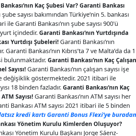
 Bankası’nın Kaç Şubesi Var? Garanti Bankası
 şube sayısı bakımından Türkiye’nin 5. bankası
ri ile Garanti Bankası’nın şube sayısı 900'ü
yurt içindedir.
Garanti Bankası’nın Yurtdışında
Garanti Bankası’nın
sı Yurtdışı Şubeleri!
r. Garanti Bankası’nın Kıbrıs’ta 7 ve Malta’da da 1
i bulunmaktadır.
Garanti Bankası’nın Kaç Çalışan
Garanti Bankası’nın çalışan sayısı işe
el Sayısı!
e değişiklik göstermektedir. 2021 itibari ile
ısı 18 binden fazladır.
Garanti Bankası’nın Kaç
Garanti Bankası’nın ATM sayısı her
 ATM Sayısı!
ti Bankası ATM sayısı 2021 itibari ile 5 binden
atsız kredi kartı Garanti Bonus Flexi’ye burada
ankası Yönetim Kurulu Kimlerden Oluşuyor?
kası Yönetim Kurulu Başkanı Jorge Sáenz-