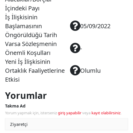
İçindeki Payı
İş İlişkisinin
Başlamasının
05/09/2022
Öngörüldüğü Tarih
Varsa Sözleşmenin
-
Önemli Koşulları
Yeni İş İlişkisinin
Ortaklık Faaliyetlerine
Olumlu
Etkisi
Yorumlar
Takma Ad
Yorum yapmak için, isterseniz
giriş yapabilir
veya
kayıt olabilirsiniz
.