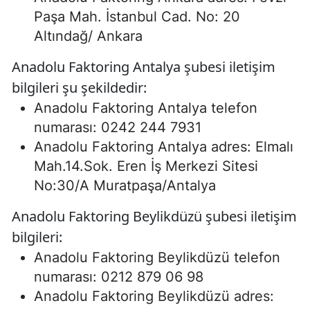
Paşa Mah. İstanbul Cad. No: 20
Altındağ/ Ankara
Anadolu Faktoring Antalya şubesi iletişim
bilgileri şu şekildedir:
Anadolu Faktoring Antalya telefon
numarası: 0242 244 7931
Anadolu Faktoring Antalya adres: Elmalı
Mah.14.Sok. Eren İş Merkezi Sitesi
No:30/A Muratpaşa/Antalya
Anadolu Faktoring Beylikdüzü şubesi iletişim
bilgileri:
Anadolu Faktoring Beylikdüzü telefon
numarası: 0212 879 06 98
Anadolu Faktoring Beylikdüzü adres: