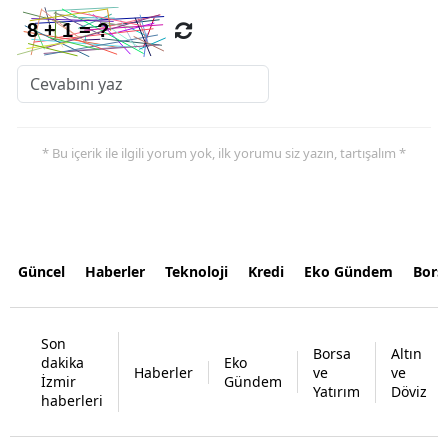
* Bu içerik ile ilgili yorum yok, ilk yorumu siz yazın, tartışalım *
Güncel
Haberler
Teknoloji
Kredi
Eko Gündem
Bors
Son
Borsa
Altın
dakika
Eko
Haberler
ve
ve
İzmir
Gündem
Yatırım
Döviz
haberleri