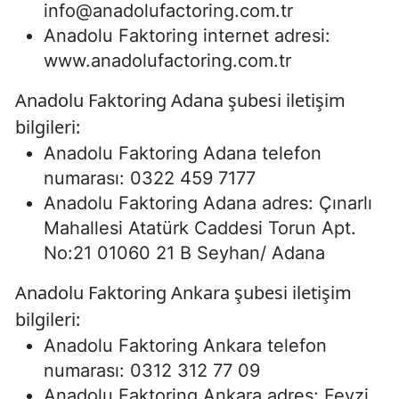
info@anadolufactoring.com.tr
Anadolu Faktoring internet adresi:
www.anadolufactoring.com.tr
Anadolu Faktoring Adana şubesi iletişim
bilgileri:
Anadolu Faktoring Adana telefon
numarası: 0322 459 7177
Anadolu Faktoring Adana adres: Çınarlı
Mahallesi Atatürk Caddesi Torun Apt.
No:21 01060 21 B Seyhan/ Adana
Anadolu Faktoring Ankara şubesi iletişim
bilgileri:
Anadolu Faktoring Ankara telefon
numarası: 0312 312 77 09
Anadolu Faktoring Ankara adres: Fevzi