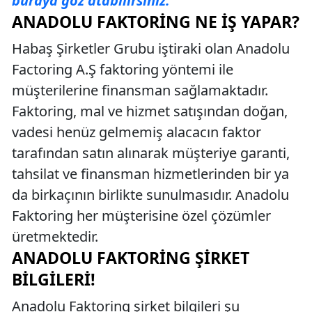
buraya göz atabilirsiniz.
ANADOLU FAKTORING NE İŞ YAPAR?
Habaş Şirketler Grubu iştiraki olan Anadolu
Factoring A.Ş faktoring yöntemi ile
müşterilerine finansman sağlamaktadır.
Faktoring, mal ve hizmet satışından doğan,
vadesi henüz gelmemiş alacacın faktor
tarafından satın alınarak müşteriye garanti,
tahsilat ve finansman hizmetlerinden bir ya
da birkaçının birlikte sunulmasıdır. Anadolu
Faktoring her müşterisine özel çözümler
üretmektedir.
ANADOLU FAKTORING ŞIRKET
BILGILERI!
Anadolu Faktoring şirket bilgileri şu