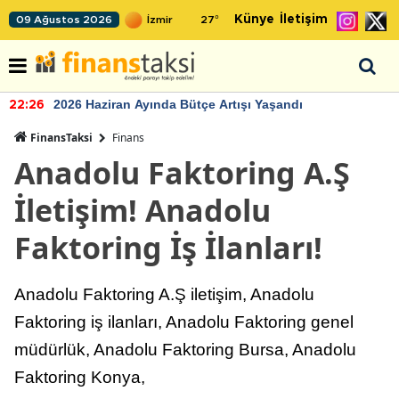
Künye
İletişim
09 Ağustos 2026
27
°
2026 Haziran Ayında Bütçe Artışı Yaşandı
:26
22
FinansTaksi
Finans
Anadolu Faktoring A.Ş
İletişim! Anadolu
Faktoring İş İlanları!
Anadolu Faktoring A.Ş iletişim, Anadolu
Faktoring iş ilanları, Anadolu Faktoring genel
müdürlük, Anadolu Faktoring Bursa, Anadolu
Faktoring Konya,