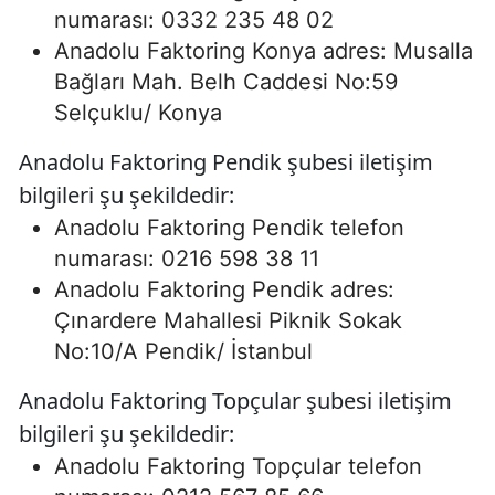
numarası: 0332 235 48 02
Anadolu Faktoring Konya adres: Musalla
Bağları Mah. Belh Caddesi No:59
Selçuklu/ Konya
Anadolu Faktoring Pendik şubesi iletişim
bilgileri şu şekildedir:
Anadolu Faktoring Pendik telefon
numarası: 0216 598 38 11
Anadolu Faktoring Pendik adres:
Çınardere Mahallesi Piknik Sokak
No:10/A Pendik/ İstanbul
Anadolu Faktoring Topçular şubesi iletişim
bilgileri şu şekildedir:
Anadolu Faktoring Topçular telefon