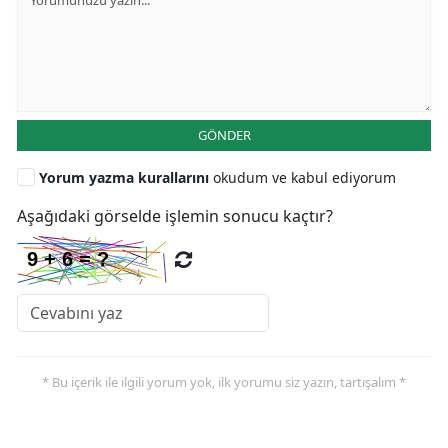
GÖNDER
Yorum yazma kurallarını
okudum ve kabul ediyorum
Aşağıdaki görselde işlemin sonucu kaçtır?
* Bu içerik ile ilgili yorum yok, ilk yorumu siz yazın, tartışalım *