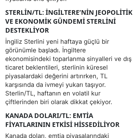
STERLIN/TL: İNGILTERE’NIN JEOPOLITIK
VE EKONOMIK GÜNDEMI STERLINI
DESTEKLIYOR
İngiliz Sterlini yeni haftaya güçlü bir
görünümle başladı. İngiltere
ekonomisindeki toparlanma sinyalleri ve dış
ticaret beklentileri, sterlinin küresel
piyasalardaki değerini artırırken, TL
karşısında da ivmeyi yukarı taşıyor.
Sterlin/TL, haftanın en volatil kur
çiftlerinden biri olarak dikkat çekiyor.
KANADA DOLARI/TL: EMTIA
FIYATLARININ ETKISI HISSEDILIYOR
Kanada doları, emtia piyasalarındaki