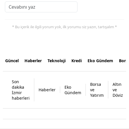
* Bu içerik ile ilgili yorum yok, ilk yorumu siz yazın, tartışalım *
Güncel
Haberler
Teknoloji
Kredi
Eko Gündem
Bors
Son
Borsa
Altın
dakika
Eko
Haberler
ve
ve
İzmir
Gündem
Yatırım
Döviz
haberleri