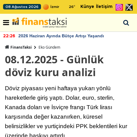
Künye
İletişim
08 Ağustos 2026
26
°
2026 Haziran Ayında Bütçe Artışı Yaşandı
22:26
FinansTaksi
Eko Gündem
08.12.2025 - Günlük
döviz kuru analizi
Döviz piyasası yeni haftaya yukarı yönlü
hareketlerle giriş yaptı. Dolar, euro, sterlin,
Kanada doları ve İsviçre frangı Türk lirası
karşısında değer kazanırken, küresel
belirsizlikler ve yurtiçindeki PPK beklentileri kur
üzerinde baskıyı artırdı.