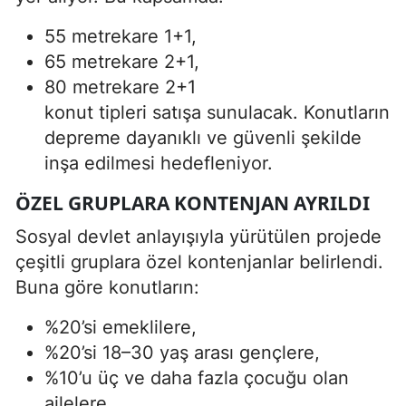
55 metrekare 1+1,
65 metrekare 2+1,
80 metrekare 2+1
konut tipleri satışa sunulacak. Konutların
depreme dayanıklı ve güvenli şekilde
inşa edilmesi hedefleniyor.
ÖZEL GRUPLARA KONTENJAN AYRILDI
Sosyal devlet anlayışıyla yürütülen projede
çeşitli gruplara özel kontenjanlar belirlendi.
Buna göre konutların:
%20’si emeklilere,
%20’si 18–30 yaş arası gençlere,
%10’u üç ve daha fazla çocuğu olan
ailelere,