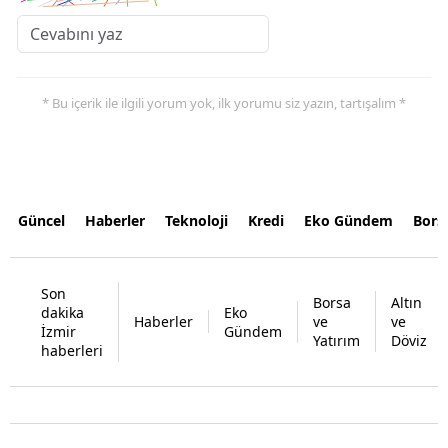
* Bu içerik ile ilgili yorum yok, ilk yorumu siz yazın, tartışalım *
Güncel
Haberler
Teknoloji
Kredi
Eko Gündem
Bors
Son
Borsa
Altın
dakika
Eko
Haberler
ve
ve
İzmir
Gündem
Yatırım
Döviz
haberleri