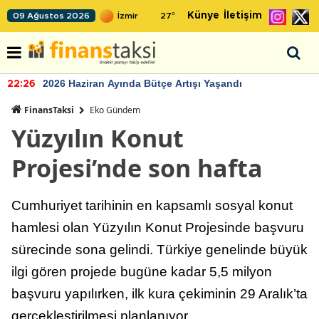
Künye
İletişim
09 Ağustos 2026
27
°
2026 Haziran Ayında Bütçe Artışı Yaşandı
22:26
FinansTaksi
Eko Gündem
Yüzyılın Konut
Projesi’nde son hafta
Cumhuriyet tarihinin en kapsamlı sosyal konut
hamlesi olan Yüzyılın Konut Projesinde başvuru
sürecinde sona gelindi. Türkiye genelinde büyük
ilgi gören projede bugüne kadar 5,5 milyon
başvuru yapılırken, ilk kura çekiminin 29 Aralık’ta
gerçekleştirilmesi planlanıyor