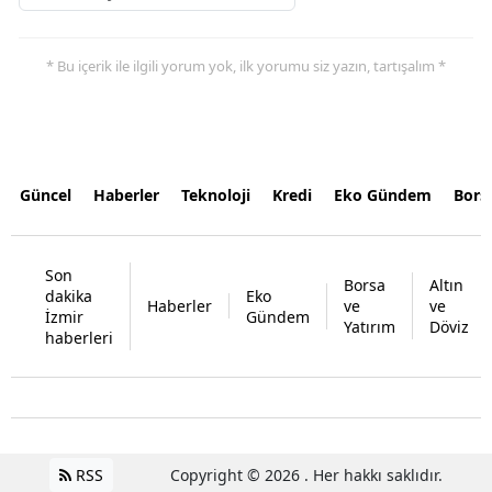
* Bu içerik ile ilgili yorum yok, ilk yorumu siz yazın, tartışalım *
Güncel
Haberler
Teknoloji
Kredi
Eko Gündem
Bors
Son
Borsa
Altın
dakika
Eko
Haberler
ve
ve
İzmir
Gündem
Yatırım
Döviz
haberleri
RSS
Copyright © 2026 . Her hakkı saklıdır.