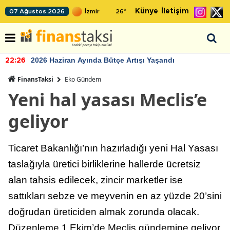
Künye
İletişim
07 Ağustos 2026
26
°
2026 Haziran Ayında Bütçe Artışı Yaşandı
22:26
FinansTaksi
Eko Gündem
Yeni hal yasası Meclis’e
geliyor
Ticaret Bakanlığı’nın hazırladığı yeni Hal Yasası
taslağıyla üretici birliklerine hallerde ücretsiz
alan tahsis edilecek, zincir marketler ise
sattıkları sebze ve meyvenin en az yüzde 20’sini
doğrudan üreticiden almak zorunda olacak.
Düzenleme 1 Ekim’de Meclis gündemine geliyor