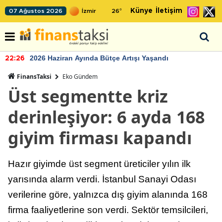
Künye
İletişim
07 Ağustos 2026
26
°
2026 Haziran Ayında Bütçe Artışı Yaşandı
22:26
FinansTaksi
Eko Gündem
Üst segmentte kriz
derinleşiyor: 6 ayda 168
giyim firması kapandı
Hazır giyimde üst segment üreticiler yılın ilk
yarısında alarm verdi. İstanbul Sanayi Odası
verilerine göre, yalnızca dış giyim alanında 168
firma faaliyetlerine son verdi. Sektör temsilcileri,