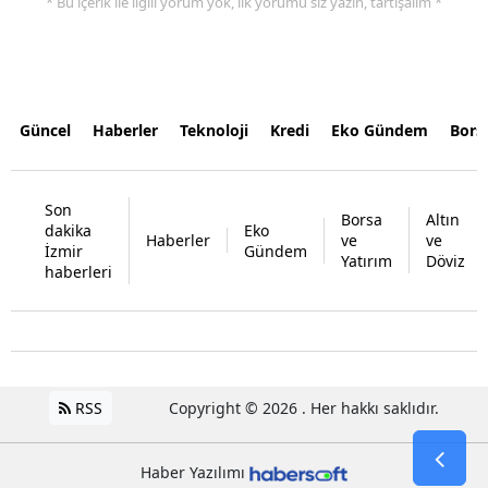
* Bu içerik ile ilgili yorum yok, ilk yorumu siz yazın, tartışalım *
Güncel
Haberler
Teknoloji
Kredi
Eko Gündem
Bors
Son
Borsa
Altın
dakika
Eko
Haberler
ve
ve
İzmir
Gündem
Yatırım
Döviz
haberleri
RSS
Copyright © 2026 . Her hakkı saklıdır.
Haber Yazılımı