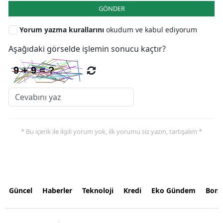
GÖNDER
Yorum yazma kurallarını
okudum ve kabul ediyorum
Aşağıdaki görselde işlemin sonucu kaçtır?
* Bu içerik ile ilgili yorum yok, ilk yorumu siz yazın, tartışalım *
Güncel
Haberler
Teknoloji
Kredi
Eko Gündem
Bors