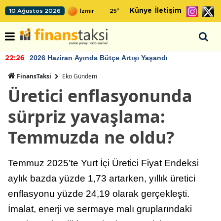
Künye
İletişim
10 Ağustos 2026
25
°
2026 Haziran Ayında Bütçe Artışı Yaşandı
22:26
FinansTaksi
Eko Gündem
Üretici enflasyonunda
sürpriz yavaşlama:
Temmuzda ne oldu?
Temmuz 2025’te Yurt İçi Üretici Fiyat Endeksi
aylık bazda yüzde 1,73 artarken, yıllık üretici
enflasyonu yüzde 24,19 olarak gerçekleşti.
İmalat, enerji ve sermaye malı gruplarındaki