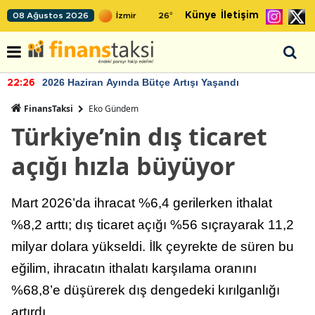
Künye
İletişim
08 Ağustos 2026
26
°
2026 Haziran Ayında Bütçe Artışı Yaşandı
22:26
FinansTaksi
Eko Gündem
Türkiye’nin dış ticaret
açığı hızla büyüyor
Mart 2026’da ihracat %6,4 gerilerken ithalat
%8,2 arttı; dış ticaret açığı %56 sıçrayarak 11,2
milyar dolara yükseldi. İlk çeyrekte de süren bu
eğilim, ihracatın ithalatı karşılama oranını
%68,8’e düşürerek dış dengedeki kırılganlığı
artırdı