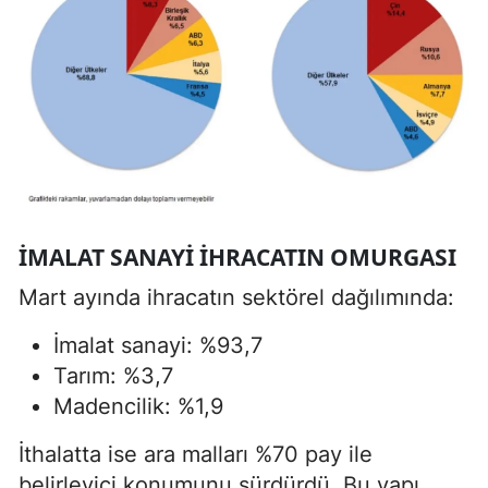
İMALAT SANAYI IHRACATIN OMURGASI
Mart ayında ihracatın sektörel dağılımında:
İmalat sanayi: %93,7
Tarım: %3,7
Madencilik: %1,9
İthalatta ise ara malları %70 pay ile
belirleyici konumunu sürdürdü. Bu yapı,