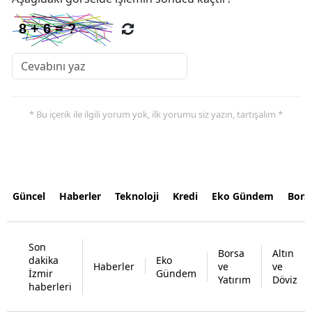
* Bu içerik ile ilgili yorum yok, ilk yorumu siz yazın, tartışalım *
Güncel
Haberler
Teknoloji
Kredi
Eko Gündem
Bors
Son
Borsa
Altın
dakika
Eko
Haberler
ve
ve
İzmir
Gündem
Yatırım
Döviz
haberleri