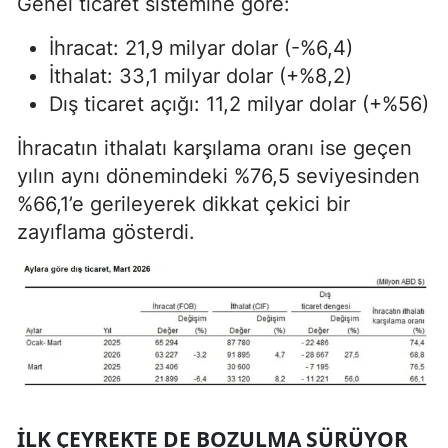
Genel ticaret sistemine göre:
İhracat: 21,9 milyar dolar (-%6,4)
İthalat: 33,1 milyar dolar (+%8,2)
Dış ticaret açığı: 11,2 milyar dolar (+%56)
İhracatın ithalatı karşılama oranı ise geçen
yılın aynı dönemindeki %76,5 seviyesinden
%66,1’e gerileyerek dikkat çekici bir
zayıflama gösterdi.
İLK ÇEYREKTE DE BOZULMA SÜRÜYOR