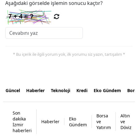
Aşağıdaki görselde işlemin sonucu kaçtır?
* Bu içerik ile ilgili yorum yok, ilk yorumu siz yazın, tartışalım *
Güncel
Haberler
Teknoloji
Kredi
Eko Gündem
Bors
Son
Borsa
Altın
dakika
Eko
Haberler
ve
ve
İzmir
Gündem
Yatırım
Döviz
haberleri