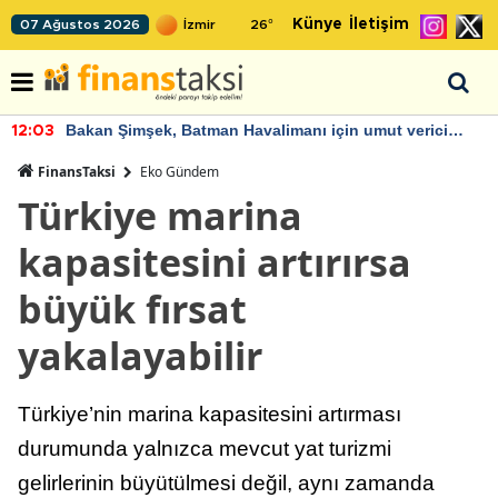
Künye
İletişim
07 Ağustos 2026
26
°
Bakan Şimşek, Batman Havalimanı için umut verici
12:03
açıklamalarda bulundu
FinansTaksi
Eko Gündem
Türkiye marina
kapasitesini artırırsa
büyük fırsat
yakalayabilir
Türkiye’nin marina kapasitesini artırması
durumunda yalnızca mevcut yat turizmi
gelirlerinin büyütülmesi değil, aynı zamanda