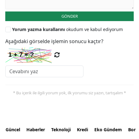
GÖNDER
Yorum yazma kurallarını
okudum ve kabul ediyorum
Aşağıdaki görselde işlemin sonucu kaçtır?
* Bu içerik ile ilgili yorum yok, ilk yorumu siz yazın, tartışalım *
Güncel
Haberler
Teknoloji
Kredi
Eko Gündem
Bors