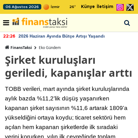
Künye
İletişim
06 Ağustos 2026
26
°
2026 Haziran Ayında Bütçe Artışı Yaşandı
22:26
FinansTaksi
Eko Gündem
Şirket kuruluşları
geriledi, kapanışlar arttı
TOBB verileri, mart ayında şirket kuruluşlarında
aylık bazda %11,2’lik düşüş yaşanırken
kapanan şirket sayısının %11,6 artarak 1809’a
yükseldiğini ortaya koydu; ticaret sektörü hem
açılan hem kapanan şirketlerde ilk sıradaki
yerini korurken, yılın ilk çeyreğinde toplam