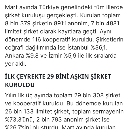
Mart ayında Türkiye genelindeki tüm illerde
şirket kuruluşu gerçekleşti. Kurulan toplam
8 bin 379 şirketin 891’i anonim, 7 bin 488’i
limitet şirket olarak kayıtlara geçti. Aynı
dönemde 116 kooperatif kuruldu. Şirketlerin
coğrafi dağılımında ise İstanbul %36,1,
Ankara %9,8 ve İzmir %5,9 ile ilk sıralarda
yer aldı.
İLK ÇEYREKTE 29 BINI AŞKIN ŞIRKET
KURULDU
Yılın ilk üç ayında toplam 29 bin 308 şirket
ve kooperatif kuruldu. Bu dönemde kurulan
26 bin 133 limitet şirket, toplam sermayenin
%73,3’ünü, 2 bin 793 anonim şirket ise
%26,7’sini oluşturdu. Mart ayında kurulan