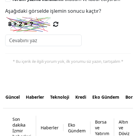
Aşağıdaki görselde işlemin sonucu kaçtır?
* Bu içerik ile ilgili yorum yok, ilk yorumu siz yazın, tartışalım *
Güncel
Haberler
Teknoloji
Kredi
Eko Gündem
Bors
Son
Borsa
Altın
dakika
Eko
Haberler
ve
ve
İzmir
Gündem
Yatırım
Döviz