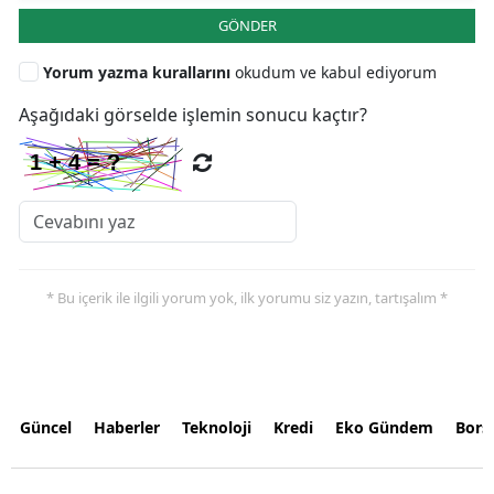
GÖNDER
Yorum yazma kurallarını
okudum ve kabul ediyorum
Aşağıdaki görselde işlemin sonucu kaçtır?
* Bu içerik ile ilgili yorum yok, ilk yorumu siz yazın, tartışalım *
Güncel
Haberler
Teknoloji
Kredi
Eko Gündem
Bors