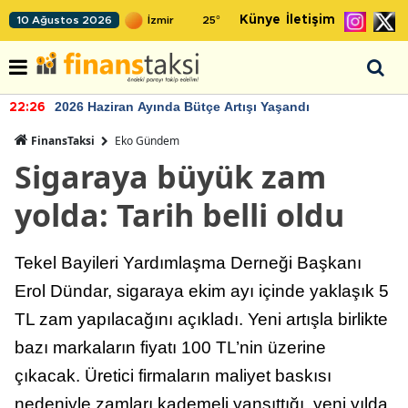
Künye
İletişim
10 Ağustos 2026
25
°
2026 Haziran Ayında Bütçe Artışı Yaşandı
22:26
FinansTaksi
Eko Gündem
Sigaraya büyük zam
yolda: Tarih belli oldu
Tekel Bayileri Yardımlaşma Derneği Başkanı
Erol Dündar, sigaraya ekim ayı içinde yaklaşık 5
TL zam yapılacağını açıkladı. Yeni artışla birlikte
bazı markaların fiyatı 100 TL’nin üzerine
çıkacak. Üretici firmaların maliyet baskısı
nedeniyle zamları kademeli yansıttığı, yeni yılda