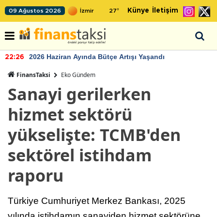
Künye
İletişim
09 Ağustos 2026
27
°
2026 Haziran Ayında Bütçe Artışı Yaşandı
22:26
FinansTaksi
Eko Gündem
Sanayi gerilerken
hizmet sektörü
yükselişte: TCMB'den
sektörel istihdam
raporu
Türkiye Cumhuriyet Merkez Bankası, 2025
yılında istihdamın sanayiden hizmet sektörüne