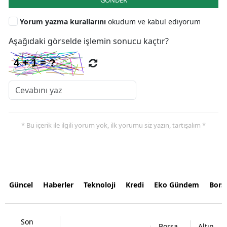
Yorum yazma kurallarını
okudum ve kabul ediyorum
Aşağıdaki görselde işlemin sonucu kaçtır?
* Bu içerik ile ilgili yorum yok, ilk yorumu siz yazın, tartışalım *
Güncel
Haberler
Teknoloji
Kredi
Eko Gündem
Bors
Son
Borsa
Altın