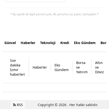
* Bu içerik ile ilgili yorum yok, ilk yorumu siz yazın, tartışalım *
Güncel
Haberler
Teknoloji
Kredi
Eko Gündem
Bors
Son
Borsa
Altın
dakika
Eko
Haberler
ve
ve
İzmir
Gündem
Yatırım
Döviz
haberleri
RSS
Copyright © 2026 . Her hakkı saklıdır.