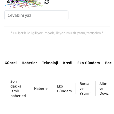
* Bu içerik ile ilgili yorum yok, ilk yorumu siz yazın, tartışalım *
Güncel
Haberler
Teknoloji
Kredi
Eko Gündem
Bors
Son
Borsa
Altın
dakika
Eko
Haberler
ve
ve
İzmir
Gündem
Yatırım
Döviz
haberleri