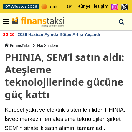
Künye
İletişim
07 Ağustos 2026
26
°
2026 Haziran Ayında Bütçe Artışı Yaşandı
22:26
FinansTaksi
Eko Gündem
PHINIA, SEM’i satın aldı:
Ateşleme
teknolojilerinde gücüne
güç kattı
Küresel yakıt ve elektrik sistemleri lideri PHINIA,
İsveç merkezli ileri ateşleme teknolojileri şirketi
SEM’in stratejik satın alımını tamamladı.