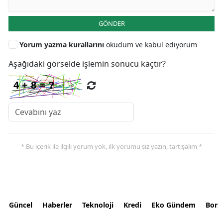
GÖNDER
Yorum yazma kurallarını
okudum ve kabul ediyorum
Aşağıdaki görselde işlemin sonucu kaçtır?
* Bu içerik ile ilgili yorum yok, ilk yorumu siz yazın, tartışalım *
Güncel
Haberler
Teknoloji
Kredi
Eko Gündem
Bors