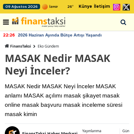
Künye
İletişim
09 Ağustos 2026
26
°
2026 Haziran Ayında Bütçe Artışı Yaşandı
22:26
FinansTaksi
Eko Gündem
MASAK Nedir MASAK
Neyi İnceler?
MASAK Nedir MASAK Neyi İnceler MASAK
anlamı MASAK açılımı masak şikayet masak
online masak başvuru masak inceleme süresi
masak kimin
Yayınlanma
Günce
FinansTaksi Haber Merkezi