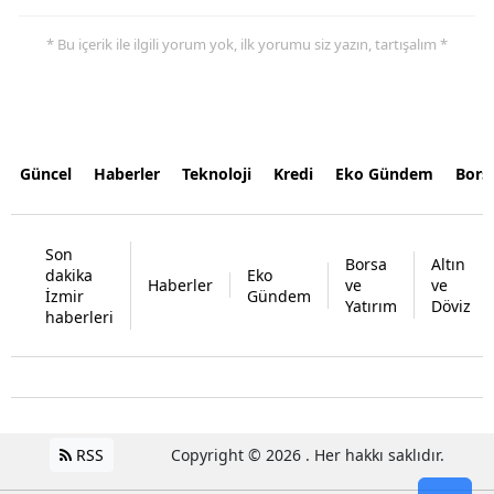
* Bu içerik ile ilgili yorum yok, ilk yorumu siz yazın, tartışalım *
Güncel
Haberler
Teknoloji
Kredi
Eko Gündem
Bors
Son
Borsa
Altın
dakika
Eko
Haberler
ve
ve
İzmir
Gündem
Yatırım
Döviz
haberleri
RSS
Copyright © 2026 . Her hakkı saklıdır.