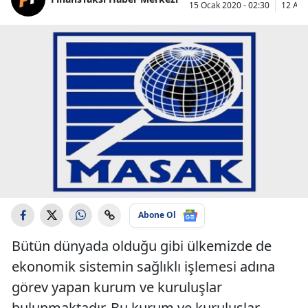
15 Ocak 2020 - 02:30
12 Aral
Abone Ol
Bütün dünyada olduğu gibi ülkemizde de
ekonomik sistemin sağlıklı işlemesi adına
görev yapan kurum ve kuruluşlar
bulunmaktadır. Bu kurum ve kuruluşlar