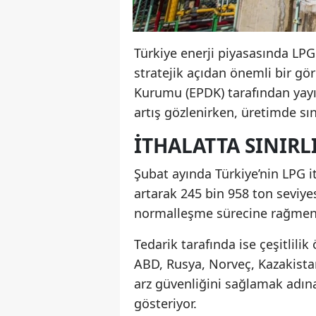
Türkiye enerji piyasasında LPG
stratejik açıdan önemli bir g
Kurumu (EPDK) tarafından yayı
artış gözlenirken, üretimde sını
İTHALATTA SINIRLI
Şubat ayında Türkiye’nin LPG i
artarak 245 bin 958 ton seviyes
normalleşme sürecine rağmen t
Tedarik tarafında ise çeşitlilik
ABD, Rusya, Norveç, Kazakistan
arz güvenliğini sağlamak adına
gösteriyor.