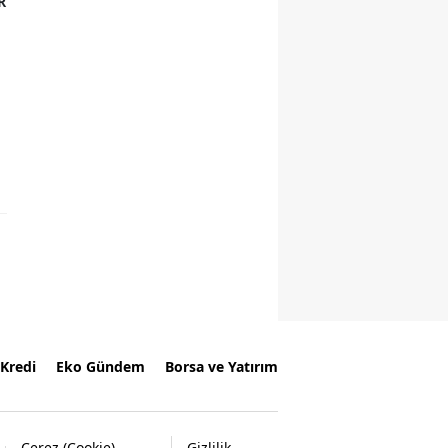
R
Kredi
Eko Gündem
Borsa ve Yatırım
Çerez (Cookie)
Gizlilik