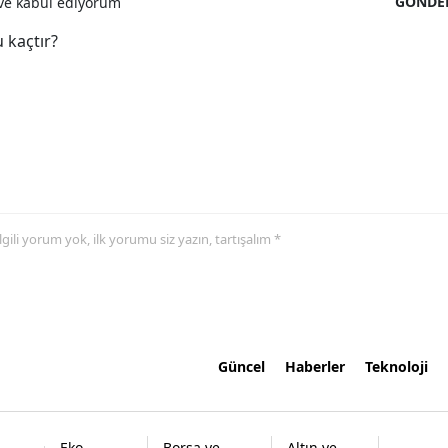
GÖNDE
e kabul ediyorum
 kaçtır?
 ilgili yorum yok, ilk yorumu siz yazın, tartışalım *
Güncel
Haberler
Teknoloji
Eko
Borsa ve
Altın ve