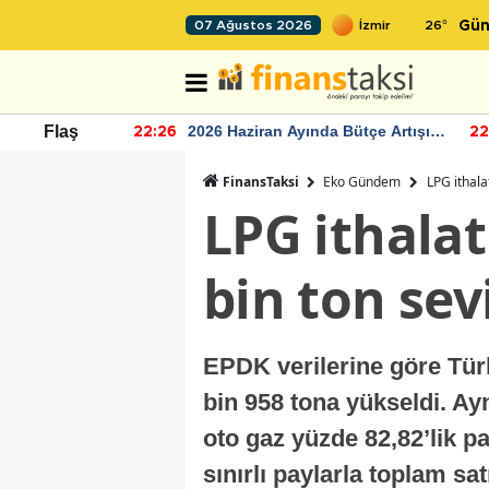
26
°
07 Ağustos 2026
Gün
r seviyesinin
2026 Haziran Ayında Bütçe Artışı
Flaş
22:26
22
Yaşandı
FinansTaksi
Eko Gündem
LPG ithala
LPG ithalat
bin ton sev
EPDK verilerine göre Türk
bin 958 tona yükseldi. Ay
oto gaz yüzde 82,82’lik p
sınırlı paylarla toplam 