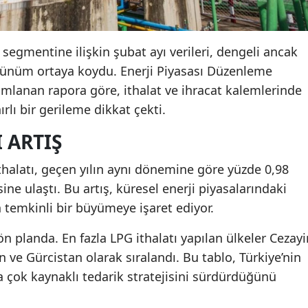
 segmentine ilişkin şubat ayı verileri, dengeli ancak
örünüm ortaya koydu. Enerji Piyasası Düzenleme
mlanan rapora göre, ithalat ve ihracat kalemlerinde
rlı bir gerileme dikkat çekti.
 ARTIŞ
thalatı, geçen yılın aynı dönemine göre yüzde 0,98
ine ulaştı. Bu artış, küresel enerji piyasalarındaki
emkinli bir büyümeye işaret ediyor.
 ön planda. En fazla LPG ithalatı yapılan ülkeler Cezayir
 ve Gürcistan olarak sıralandı. Bu tablo, Türkiye’nin
 çok kaynaklı tedarik stratejisini sürdürdüğünü