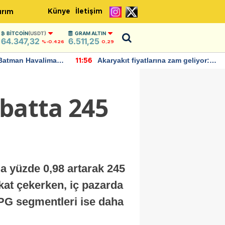
Künye
İletişim
ırım
BITCOIN
(USDT)
GRAM ALTIN
64.347,32
6.511,25
%-0.426
0,29
Batman Havalimanı
Akaryakıt fiyatlarına zam geliyor:
11:56
 açıklamalarda
Yeni tarih açıklandı
ubatta 245
da yüzde 0,98 artarak 245
kkat çekerken, iç pazarda
LPG segmentleri ise daha