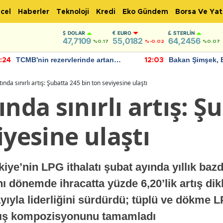
cel
Haberler
Teknoloji
Kredi
Eko Gündem
Borsa Ve Yat
DOLAR
EURO
STERLIN
47,7109
55,0182
64,2456
%0.17
%-0.02
%0.07
TCMB'nin rezervlerinde artan
Bakan Şimşek, 
:24
12:03
momentum devam ediyor
için umut verici
bulundu
tında sınırlı artış: Şubatta 245 bin ton seviyesine ulaştı
ında sınırlı artış: Ş
iyesine ulaştı
iye’nin LPG ithalatı şubat ayında yıllık baz
nı dönemde ihracatta yüzde 6,20’lik artış di
ayıyla liderliğini sürdürdü; tüplü ve dökme 
satış kompozisyonunu tamamladı