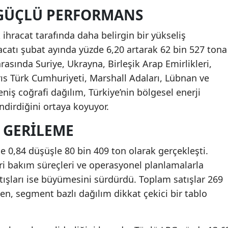
 GÜÇLÜ PERFORMANS
ık ihracat tarafında daha belirgin bir yükseliş
racatı şubat ayında yüzde 6,20 artarak 62 bin 527 tona
arasında Suriye, Ukrayna, Birleşik Arap Emirlikleri,
ıs Türk Cumhuriyeti, Marshall Adaları, Lübnan ve
eniş coğrafi dağılım, Türkiye’nin bölgesel enerji
dirdiğini ortaya koyuyor.
 GERILEME
 0,84 düşüşle 80 bin 409 ton olarak gerçekleşti.
ri bakım süreçleri ve operasyonel planlamalarla
 satışları ise büyümesini sürdürdü. Toplam satışlar 269
en, segment bazlı dağılım dikkat çekici bir tablo