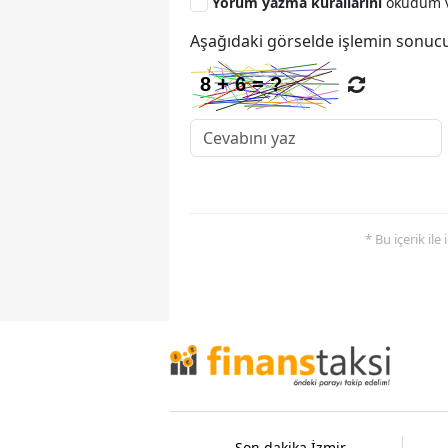
Yorum yazma kurallarını
okudum v
Aşağıdaki görselde işlemin sonucu
* Bu içerik ile
Son dakika İzmir