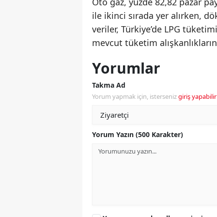
Oto gaz, yüzde 82,82 pazar pay
ile ikinci sırada yer alırken, 
veriler, Türkiye’de LPG tüket
mevcut tüketim alışkanlıkların
Yorumlar
Takma Ad
Yorum yapmak için, isterseniz
giriş yapabilir
Yorum Yazın (500 Karakter)