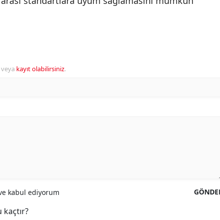
ararası standartlara uyum sağlamasını mümkün
veya
kayıt olabilirsiniz
.
GÖNDE
e kabul ediyorum
 kaçtır?