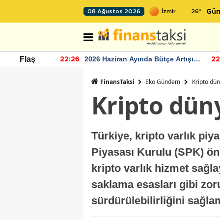
26
°
08 Ağustos 2026
Gün
r seviyesinin
2026 Haziran Ayında Bütçe Artışı
Flaş
22:26
22
Yaşandı
FinansTaksi
Eko Gündem
Kripto dü
Kripto dün
Türkiye, kripto varlık p
Piyasası Kurulu (SPK) ön
kripto varlık hizmet sağla
saklama esasları gibi zoru
sürdürülebilirliğini sağla