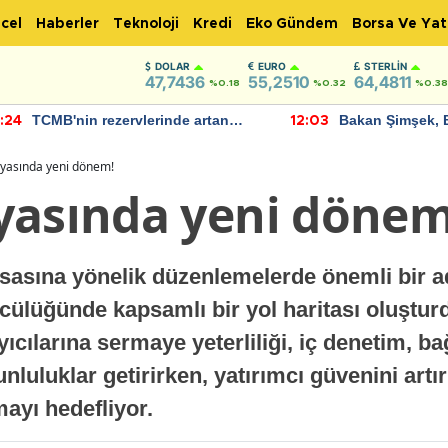
cel
Haberler
Teknoloji
Kredi
Eko Gündem
Borsa Ve Yat
DOLAR
EURO
STERLIN
47,7436
55,2510
64,4811
%0.18
%0.32
%0.38
TCMB'nin rezervlerinde artan
Bakan Şimşek, 
:24
12:03
momentum devam ediyor
için umut verici
bulundu
nyasında yeni dönem!
yasında yeni dönem
iyasasına yönelik düzenlemelerde önemli bir
cülüğünde kapsamlı bir yol haritası oluştur
yıcılarına sermaye yeterliliği, iç denetim, b
nluluklar getirirken, yatırımcı güvenini art
mayı hedefliyor.