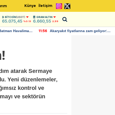
Künye
İletişim
ırım
BITCOIN
(USDT)
GRAM ALTIN
65.075,45
6.660,55
%0.13
2,59
Batman Havalimanı
Akaryakıt fiyatlarına zam geliyor:
11:56
 açıklamalarda
Yeni tarih açıklandı
!
 adım atarak Sermaye
du. Yeni düzenlemeler,
ağımsız kontrol ve
ırmayı ve sektörün