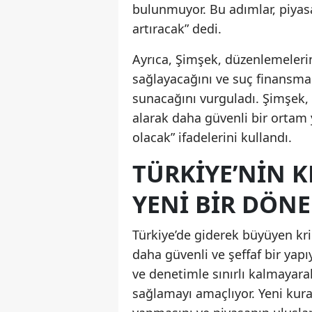
bulunmuyor. Bu adımlar, piyasa
artıracak” dedi.
Ayrıca, Şimşek, düzenlemelerin
sağlayacağını ve suç finansma
sunacağını vurguladı. Şimşek, “
alarak daha güvenli bir ortam
olacak” ifadelerini kullandı.
TÜRKIYE’NIN K
YENI BIR DÖN
Türkiye’de giderek büyüyen kri
daha güvenli ve şeffaf bir yap
ve denetimle sınırlı kalmayar
sağlamayı amaçlıyor. Yeni kura