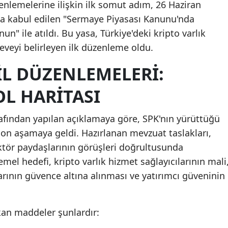
zenlemelerine ilişkin ilk somut adım, 26 Haziran
a kabul edilen "Sermaye Piyasası Kanunu'nda
un" ile atıldı. Bu yasa, Türkiye'deki kripto varlık
çeveyi belirleyen ilk düzenleme oldu.
IL DÜZENLEMELERI:
OL HARITASI
rafından yapılan açıklamaya göre, SPK'nın yürüttüğü
son aşamaya geldi. Hazırlanan mevzuat taslakları,
ktör paydaşlarının görüşleri doğrultusunda
mel hedefi, kripto varlık hizmet sağlayıcılarının mali
arının güvence altına alınması ve yatırımcı güveninin
an maddeler şunlardır: