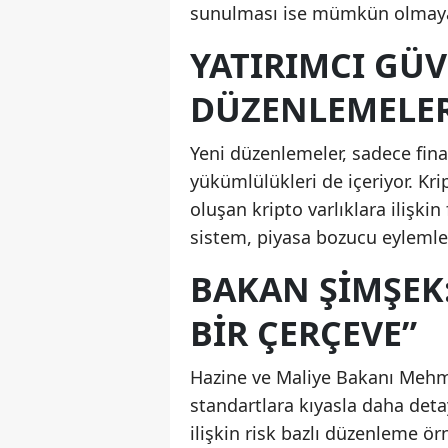
sunulması ise mümkün olmay
YATIRIMCI GÜV
DÜZENLEMELE
Yeni düzenlemeler, sadece fin
yükümlülükleri de içeriyor. Krip
oluşan kripto varlıklara ilişki
sistem, piyasa bozucu eylemle
BAKAN ŞIMŞEK:
BIR ÇERÇEVE”
Hazine ve Maliye Bakanı Mehme
standartlara kıyasla daha deta
ilişkin risk bazlı düzenleme ör