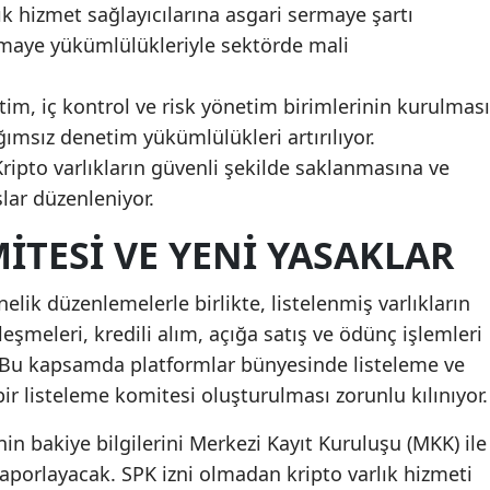
lık hizmet sağlayıcılarına asgari sermaye şartı
sermaye yükümlülükleriyle sektörde mali
tim, iç kontrol ve risk yönetim birimlerinin kurulması
ğımsız denetim yükümlülükleri artırılıyor.
Kripto varlıkların güvenli şekilde saklanmasına ve
slar düzenleniyor.
ITESI VE YENI YASAKLAR
nelik düzenlemelerle birlikte, listelenmiş varlıkların
leşmeleri, kredili alım, açığa satış ve ödünç işlemleri
r. Bu kapsamda platformlar bünyesinde listeleme ve
bir listeleme komitesi oluşturulması zorunlu kılınıyor.
nin bakiye bilgilerini Merkezi Kayıt Kuruluşu (MKK) ile
aporlayacak. SPK izni olmadan kripto varlık hizmeti