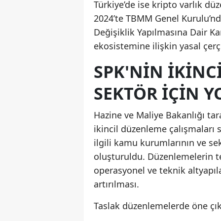
Türkiye’de ise kripto varlık dü
2024’te TBMM Genel Kurulu’nd
Değişiklik Yapılmasına Dair Kan
ekosistemine ilişkin yasal çer
SPK'NIN İKINC
SEKTÖR IÇIN Y
Hazine ve Maliye Bakanlığı ta
ikincil düzenleme çalışmaları 
ilgili kamu kurumlarının ve se
oluşturuldu. Düzenlemelerin te
operasyonel ve teknik altyapıl
artırılması.
Taslak düzenlemelerde öne çık