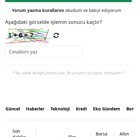
Yorum yazma kurallarını
okudum ve kabul ediyorum
Aşağıdaki görselde işlemin sonucu kaçtır?
* Bu içerik ile ilgili yorum yok, ilk yorumu siz yazın, tartışalım *
Güncel
Haberler
Teknoloji
Kredi
Eko Gündem
Bors
Son
Borsa
Altın
dakika
Eko