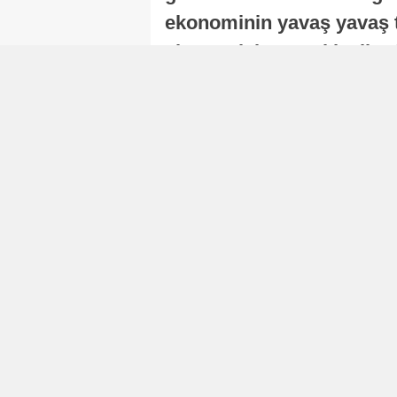
ekonominin yavaş yavaş t
ekonomisi, sonraki yıllard
Nur Duman