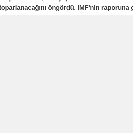
oparlanacağını öngördü. IMF'nin raporuna gö
a istikrarlı bir toparlanma süreci yaşayabilir
Yayınlanma
16 Temmuz 2026 - 22:37