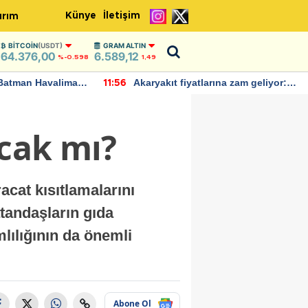
Künye
İletişim
ırım
BITCOIN
(USDT)
GRAM ALTIN
64.376,00
6.589,12
%-0.598
1,49
Batman Havalimanı
Akaryakıt fiyatlarına zam geliyor:
11:56
 açıklamalarda
Yeni tarih açıklandı
acak mı?
acat kısıtlamalarını
tandaşların gıda
lılığının da önemli
Abone Ol