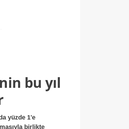
nin bu yıl
r
nda yüzde 1'e
masıyla birlikte