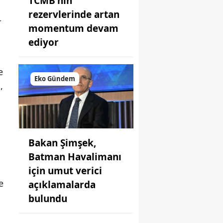
TCMB'nin
rezervlerinde artan
r
momentum devam
ediyor
e
Eko Gündem
,
Bakan Şimşek,
Batman Havalimanı
için umut verici
e
açıklamalarda
bulundu