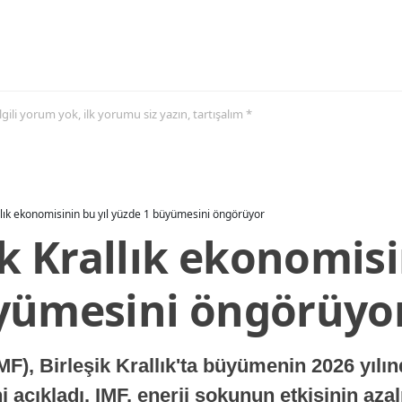
 ilgili yorum yok, ilk yorumu siz yazın, tartışalım *
allık ekonomisinin bu yıl yüzde 1 büyümesini öngörüyor
ik Krallık ekonomisi
yümesini öngörüyo
MF), Birleşik Krallık'ta büyümenin 2026 yılı
 açıkladı. IMF, enerji şokunun etkisinin azal