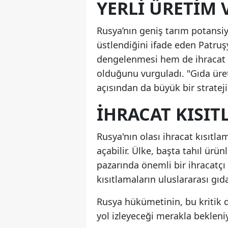
YERLI ÜRETIM 
Rusya’nın geniş tarım potansiy
üstlendiğini ifade eden Patruş
dengelenmesi hem de ihracat g
olduğunu vurguladı. "Gıda üre
açısından da büyük bir strateji
İHRACAT KISIT
Rusya'nın olası ihracat kısıtla
açabilir. Ülke, başta tahıl ürü
pazarında önemli bir ihracatç
kısıtlamaların uluslararası gıd
Rusya hükümetinin, bu kritik d
yol izleyeceği merakla bekleniy