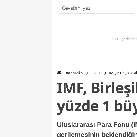
* Bu içerik ile
FinansTaksi
Finans
IMF, Birleşik Kr
IMF, Birleş
yüzde 1 bü
Uluslararası Para Fonu (I
gerilemesinin beklendiğini