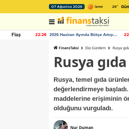
26
°
07 Ağustos 2026
Gün
r seviyesinin
2026 Haziran Ayında Bütçe Artışı
Flaş
22:26
22
Yaşandı
FinansTaksi
Eko Gündem
Rusya gıda
Rusya gıda 
Rusya, temel gıda ürünleri
değerlendirmeye başladı.
maddelerine erişiminin ön
olduğunu vurguladı.
Nur Duman