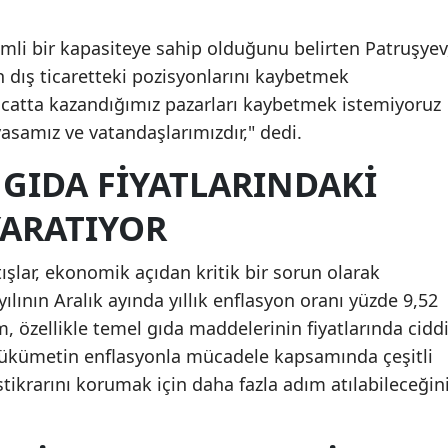
mli bir kapasiteye sahip olduğunu belirten Patruşyev
 dış ticaretteki pozisyonlarını kaybetmek
hracatta kazandığımız pazarları kaybetmek istemiyoruz
asamız ve vatandaşlarımızdır," dedi.
GIDA FIYATLARINDAKI
YARATIYOR
tışlar, ekonomik açıdan kritik bir sorun olarak
yılının Aralık ayında yıllık enflasyon oranı yüzde 9,52
, özellikle temel gıda maddelerinin fiyatlarında cidd
, hükümetin enflasyonla mücadele kapsamında çeşitli
istikrarını korumak için daha fazla adım atılabileceğin