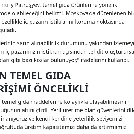
triy Patruşyev, temel gıda ürünlerine yönelik
mde olabileceğini belirtti. Moskova’da düzenlenen bi
özellikle iç pazarın istikrarını koruma noktasında
guladı.
erinin satın alınabilirlik durumunu yakından izlemey
iç pazarımızın istikrarı açısından tehdit oluşturursa
ları gibi bazı kozlar bulunuyor," ifadelerini kullandı.
N TEMEL GIDA
IŞIMI ÖNCELIKLI
n temel gıda maddelerine kolaylıkla ulaşabilmesinin
uğunun altını çizdi. Yerli üretime olan güvenlerini dil
e inanıyoruz ve kendi kendine yeterlilik seviyemizi
 doğrultuda üretim kapasitemizi daha da artırmamız