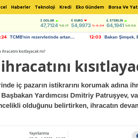
cel
Haberler
Teknoloji
Kredi
Eko Gündem
Borsa Ve Yat
DOLAR
EURO
STERLIN
47,7124
54,9973
64,1941
%0.17
%-0.04
%0.02
TCMB'nin rezervlerinde artan
Bakan Şimşek, 
:24
12:03
momentum devam ediyor
için umut verici
bulundu
 ihracatını kısıtlayacak mı?
ihracatını kısıtlay
nde iç pazarın istikrarını korumak adına ihr
 Başbakan Yardımcısı Dmitriy Patruşyev, va
celikli olduğunu belirtirken, ihracatın devam
Yayınlanma