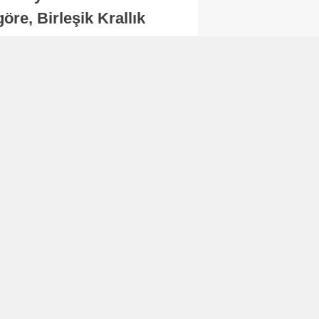
re, Birleşik Krallık
.
Abone Ol
Finans
Bitcoin, 65 bin dolar
seviyesinin altına
düştü...