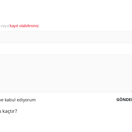
veya
kayıt olabilirsiniz
.
GÖNDE
e kabul ediyorum
 kaçtır?