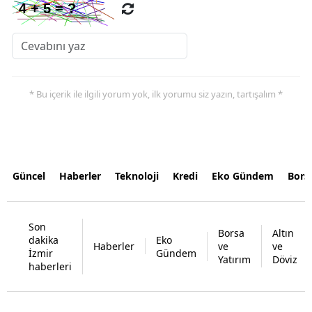
* Bu içerik ile ilgili yorum yok, ilk yorumu siz yazın, tartışalım *
Güncel
Haberler
Teknoloji
Kredi
Eko Gündem
Bors
Son
Borsa
Altın
dakika
Eko
Haberler
ve
ve
İzmir
Gündem
Yatırım
Döviz
haberleri