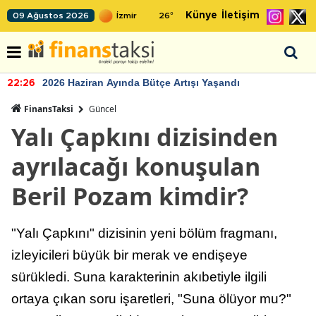
Künye
İletişim
09 Ağustos 2026
26
°
2026 Haziran Ayında Bütçe Artışı Yaşandı
22:26
FinansTaksi
Güncel
Yalı Çapkını dizisinden
ayrılacağı konuşulan
Beril Pozam kimdir?
"Yalı Çapkını" dizisinin yeni bölüm fragmanı,
izleyicileri büyük bir merak ve endişeye
sürükledi. Suna karakterinin akıbetiyle ilgili
ortaya çıkan soru işaretleri, "Suna ölüyor mu?"