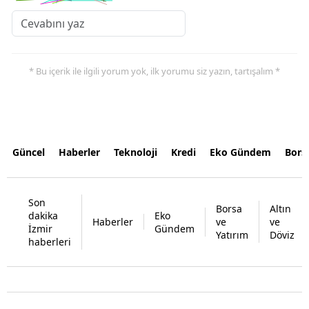
* Bu içerik ile ilgili yorum yok, ilk yorumu siz yazın, tartışalım *
Güncel
Haberler
Teknoloji
Kredi
Eko Gündem
Bors
Son
Borsa
Altın
dakika
Eko
Haberler
ve
ve
İzmir
Gündem
Yatırım
Döviz
haberleri