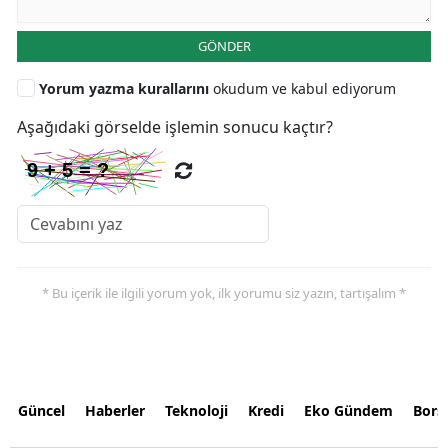
GÖNDER
Yorum yazma kurallarını
okudum ve kabul ediyorum
Aşağıdaki görselde işlemin sonucu kaçtır?
* Bu içerik ile ilgili yorum yok, ilk yorumu siz yazın, tartışalım *
Güncel
Haberler
Teknoloji
Kredi
Eko Gündem
Bors