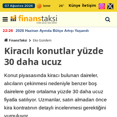
Künye
İletişim
07 Ağustos 2026
26
°
2026 Haziran Ayında Bütçe Artışı Yaşandı
22:26
FinansTaksi
Eko Gündem
Kiracılı konutlar yüzde
30 daha ucuz
Konut piyasasında kiracı bulunan daireler,
alıcıların çekinmesi nedeniyle benzer boş
dairelere göre ortalama yüzde 30 daha ucuz
fiyatla satılıyor. Uzmanlar, satın almadan önce
kira kontratının detaylı incelenmesi gerektiğini
vurguluyor