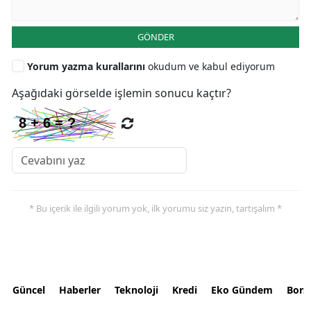
GÖNDER
Yorum yazma kurallarını
okudum ve kabul ediyorum
Aşağıdaki görselde işlemin sonucu kaçtır?
* Bu içerik ile ilgili yorum yok, ilk yorumu siz yazın, tartışalım *
Güncel
Haberler
Teknoloji
Kredi
Eko Gündem
Bors