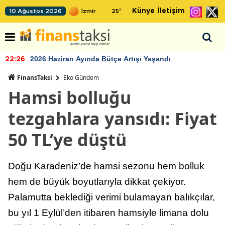
Künye
İletişim
10 Ağustos 2026
25
°
2026 Haziran Ayında Bütçe Artışı Yaşandı
22:26
FinansTaksi
Eko Gündem
Hamsi bolluğu
tezgahlara yansıdı: Fiyat
50 TL’ye düştü
Doğu Karadeniz’de hamsi sezonu hem bolluk
hem de büyük boyutlarıyla dikkat çekiyor.
Palamutta beklediği verimi bulamayan balıkçılar,
bu yıl 1 Eylül’den itibaren hamsiyle limana dolu