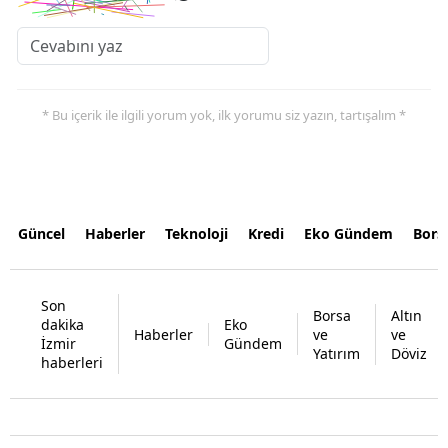
* Bu içerik ile ilgili yorum yok, ilk yorumu siz yazın, tartışalım *
Güncel
Haberler
Teknoloji
Kredi
Eko Gündem
Bors
Son
Borsa
Altın
dakika
Eko
Haberler
ve
ve
İzmir
Gündem
Yatırım
Döviz
haberleri