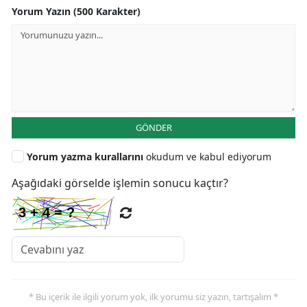
Yorum Yazın (500 Karakter)
GÖNDER
Yorum yazma kurallarını
okudum ve kabul ediyorum
Aşağıdaki görselde işlemin sonucu kaçtır?
* Bu içerik ile ilgili yorum yok, ilk yorumu siz yazın, tartışalım *