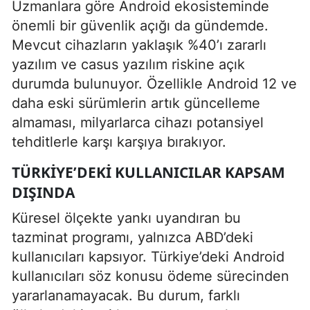
Uzmanlara göre Android ekosisteminde
önemli bir güvenlik açığı da gündemde.
Mevcut cihazların yaklaşık %40’ı zararlı
yazılım ve casus yazılım riskine açık
durumda bulunuyor. Özellikle Android 12 ve
daha eski sürümlerin artık güncelleme
almaması, milyarlarca cihazı potansiyel
tehditlerle karşı karşıya bırakıyor.
TÜRKIYE’DEKI KULLANICILAR KAPSAM
DIŞINDA
Küresel ölçekte yankı uyandıran bu
tazminat programı, yalnızca ABD’deki
kullanıcıları kapsıyor. Türkiye’deki Android
kullanıcıları söz konusu ödeme sürecinden
yararlanamayacak. Bu durum, farklı