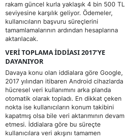
rakam güncel kurla yaklaşık 4 bin 500 TL
seviyesine karşılık geliyor. Ödemeler,
kullanıcıların başvuru süreçlerini
tamamlamalarının ardından hesaplarına
aktarılacak.
VERI TOPLAMA İDDIASI 2017’YE
DAYANIYOR
Davaya konu olan iddialara göre Google,
2017 yılından itibaren Android cihazlarda
hücresel veri kullanımını arka planda
otomatik olarak topladı. En dikkat çeken
nokta ise kullanıcıların konum takibini
kapatmış olsa bile veri aktarımının devam
etmesi. İddialara göre bu süreçte
kullanıcılara veri akışını tamamen