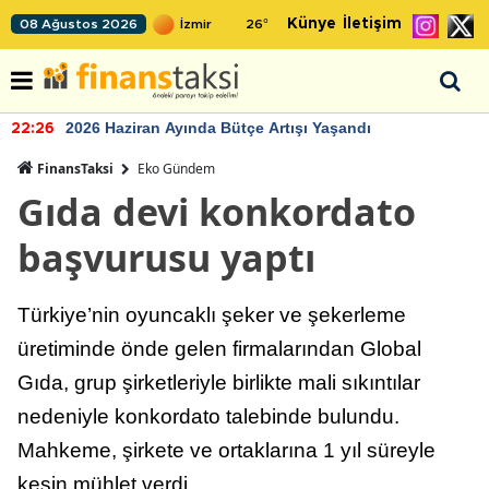
Künye
İletişim
08 Ağustos 2026
26
°
2026 Haziran Ayında Bütçe Artışı Yaşandı
22:26
FinansTaksi
Eko Gündem
Gıda devi konkordato
başvurusu yaptı
Türkiye’nin oyuncaklı şeker ve şekerleme
üretiminde önde gelen firmalarından Global
Gıda, grup şirketleriyle birlikte mali sıkıntılar
nedeniyle konkordato talebinde bulundu.
Mahkeme, şirkete ve ortaklarına 1 yıl süreyle
kesin mühlet verdi