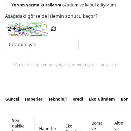
Yorum yazma kurallarını
okudum ve kabul ediyorum
Aşağıdaki görselde işlemin sonucu kaçtır?
* Bu içerik ile ilgili yorum yok, ilk yorumu siz yazın, tartışalım *
Güncel
Haberler
Teknoloji
Kredi
Eko Gündem
Bors
Son
Borsa
Altın
dakika
Eko
Haberler
ve
ve