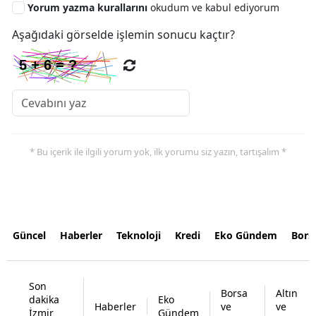
Yorum yazma kurallarını
okudum ve kabul ediyorum
Aşağıdaki görselde işlemin sonucu kaçtır?
* Bu içerik ile ilgili yorum yok, ilk yorumu siz yazın, tartışalım *
Güncel
Haberler
Teknoloji
Kredi
Eko Gündem
Bors
Son
Borsa
Altın
dakika
Eko
Haberler
ve
ve
İzmir
Gündem