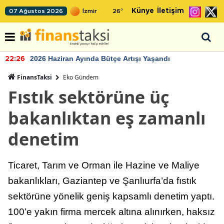
Künye
İletişim
07 Ağustos 2026
26
°
2026 Haziran Ayında Bütçe Artışı Yaşandı
22:26
FinansTaksi
Eko Gündem
Fıstık sektörüne üç
bakanlıktan eş zamanlı
denetim
Ticaret, Tarım ve Orman ile Hazine ve Maliye
bakanlıkları, Gaziantep ve Şanlıurfa’da fıstık
sektörüne yönelik geniş kapsamlı denetim yaptı.
100’e yakın firma mercek altına alınırken, haksız