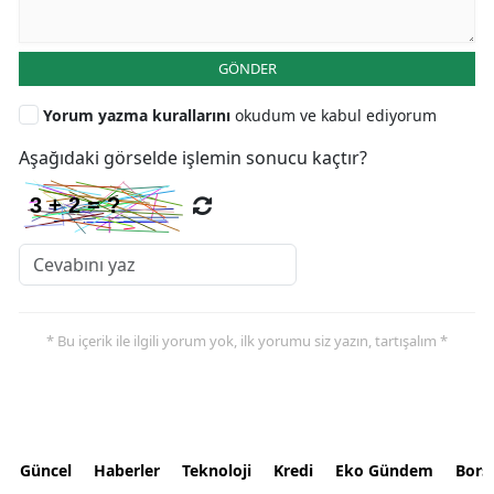
GÖNDER
Yorum yazma kurallarını
okudum ve kabul ediyorum
Aşağıdaki görselde işlemin sonucu kaçtır?
* Bu içerik ile ilgili yorum yok, ilk yorumu siz yazın, tartışalım *
Güncel
Haberler
Teknoloji
Kredi
Eko Gündem
Bors