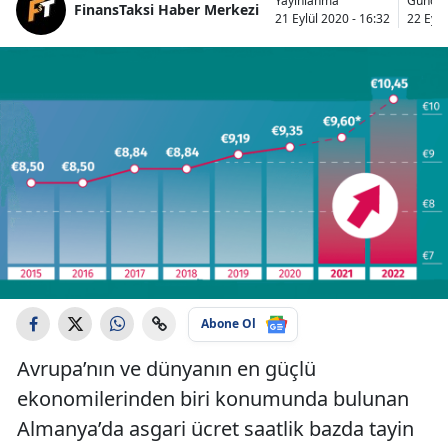
Yayınlanma
Güncel
FinansTaksi Haber Merkezi
21 Eylül 2020 - 16:32
22 Eylü
Abone Ol
Avrupa’nın ve dünyanın en güçlü
ekonomilerinden biri konumunda bulunan
Almanya’da asgari ücret saatlik bazda tayin