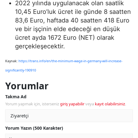
2022 yılında uygulanacak olan saatlik
10,45 Euro’luk ücret ile günde 8 saatten
83,6 Euro, haftada 40 saatten 418 Euro
ve bir işçinin elde edeceği en düşük
ücret ayda 1672 Euro (NET) olarak
gerçekleşecektir.
Kaynak:
https://trans.info/en/the-minimum-wage-in-germany-will-increase-
significantly-190910
Yorumlar
Takma Ad
Yorum yapmak için, isterseniz
giriş yapabilir
veya
kayıt olabilirsiniz
.
Yorum Yazın (500 Karakter)