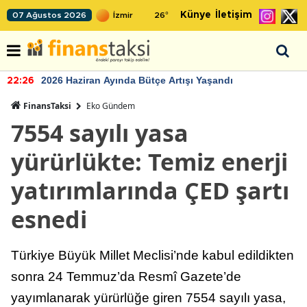
Künye
İletişim
07 Ağustos 2026
26
°
2026 Haziran Ayında Bütçe Artışı Yaşandı
22:26
FinansTaksi
Eko Gündem
7554 sayılı yasa
yürürlükte: Temiz enerji
yatırımlarında ÇED şartı
esnedi
Türkiye Büyük Millet Meclisi’nde kabul edildikten
sonra 24 Temmuz’da Resmî Gazete’de
yayımlanarak yürürlüğe giren 7554 sayılı yasa,