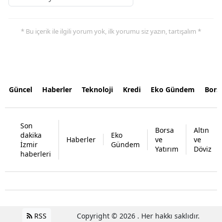
* Bu içerik ile ilgili yorum yok, ilk yorumu siz yazın, tartışalım *
Güncel
Haberler
Teknoloji
Kredi
Eko Gündem
Bors
Son
Borsa
Altın
dakika
Eko
Haberler
ve
ve
İzmir
Gündem
Yatırım
Döviz
haberleri
RSS
Copyright © 2026 . Her hakkı saklıdır.