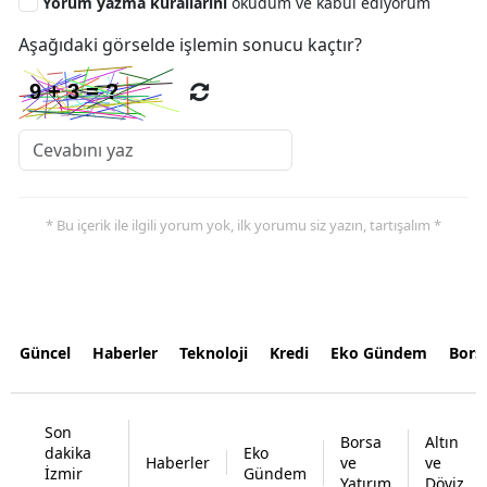
Yorum yazma kurallarını
okudum ve kabul ediyorum
Aşağıdaki görselde işlemin sonucu kaçtır?
* Bu içerik ile ilgili yorum yok, ilk yorumu siz yazın, tartışalım *
Güncel
Haberler
Teknoloji
Kredi
Eko Gündem
Bors
Son
Borsa
Altın
dakika
Eko
Haberler
ve
ve
İzmir
Gündem
Yatırım
Döviz