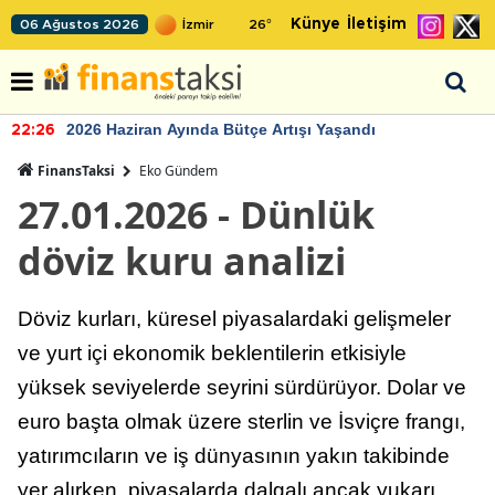
Künye
İletişim
06 Ağustos 2026
26
°
2026 Haziran Ayında Bütçe Artışı Yaşandı
22:26
FinansTaksi
Eko Gündem
27.01.2026 - Dünlük
döviz kuru analizi
Döviz kurları, küresel piyasalardaki gelişmeler
ve yurt içi ekonomik beklentilerin etkisiyle
yüksek seviyelerde seyrini sürdürüyor. Dolar ve
euro başta olmak üzere sterlin ve İsviçre frangı,
yatırımcıların ve iş dünyasının yakın takibinde
yer alırken, piyasalarda dalgalı ancak yukarı