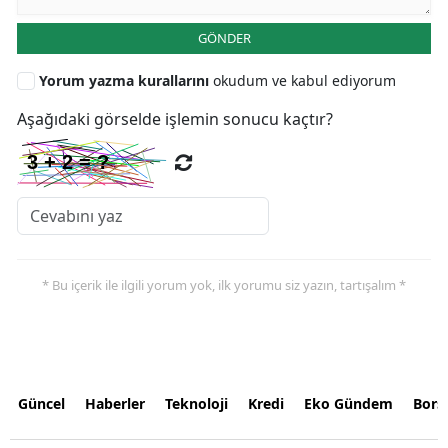
GÖNDER
Yorum yazma kurallarını
okudum ve kabul ediyorum
Aşağıdaki görselde işlemin sonucu kaçtır?
* Bu içerik ile ilgili yorum yok, ilk yorumu siz yazın, tartışalım *
Güncel
Haberler
Teknoloji
Kredi
Eko Gündem
Bors