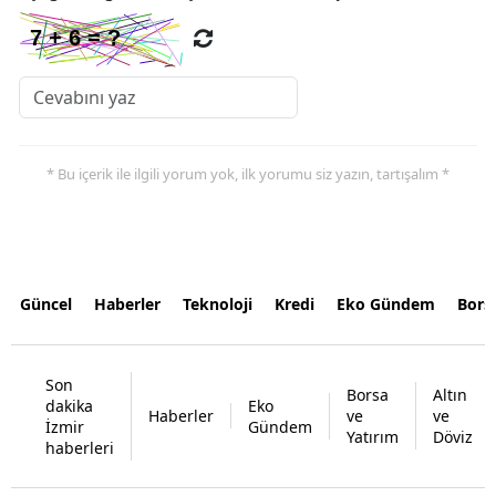
* Bu içerik ile ilgili yorum yok, ilk yorumu siz yazın, tartışalım *
Güncel
Haberler
Teknoloji
Kredi
Eko Gündem
Bors
Son
Borsa
Altın
dakika
Eko
Haberler
ve
ve
İzmir
Gündem
Yatırım
Döviz
haberleri