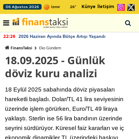
Künye
İletişim
06 Ağustos 2026
26
°
2026 Haziran Ayında Bütçe Artışı Yaşandı
22:26
FinansTaksi
Eko Gündem
18.09.2025 - Günlük
döviz kuru analizi
18 Eylül 2025 sabahında döviz piyasaları
hareketli başladı. Dolar/TL 41 lira seviyesinin
üzerinde işlem görürken, Euro/TL 49 liraya
yaklaştı. Sterlin ise 56 lira bandının üzerinde
seyrini sürdürüyor. Küresel faiz kararları ve iç
ekonomik dinamikler TL üzerindeki baskıyı