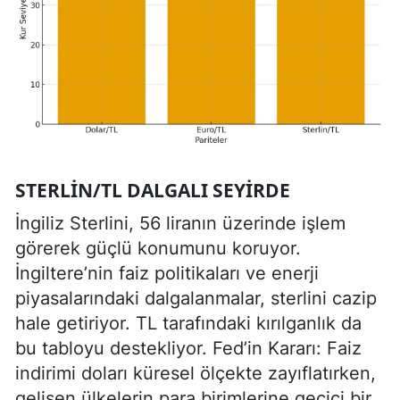
STERLIN/TL DALGALI SEYIRDE
İngiliz Sterlini, 56 liranın üzerinde işlem
görerek güçlü konumunu koruyor.
İngiltere’nin faiz politikaları ve enerji
piyasalarındaki dalgalanmalar, sterlini cazip
hale getiriyor. TL tarafındaki kırılganlık da
bu tabloyu destekliyor. Fed’in Kararı: Faiz
indirimi doları küresel ölçekte zayıflatırken,
gelişen ülkelerin para birimlerine geçici bir