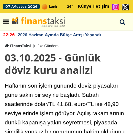
Künye
İletişim
07 Ağustos 2026
26
°
2026 Haziran Ayında Bütçe Artışı Yaşandı
22:26
FinansTaksi
Eko Gündem
03.10.2025 - Günlük
döviz kuru analizi
Haftanın son işlem gününde döviz piyasaları
güne sakin bir seyirle başladı. Sabah
saatlerinde dolar/TL 41,68, euro/TL ise 48,90
seviyelerinde işlem görüyor. Açılış rakamlarının
dünkü kapanışa yakın seyretmesi, piyasada
şimdilik yönsüz bir görünümün hakim olduğunu