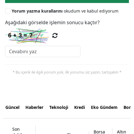
Yorum yazma kurallarını
okudum ve kabul ediyorum
Aşağıdaki görselde işlemin sonucu kaçtır?
* Bu içerik ile ilgili yorum yok, ilk yorumu siz yazın, tartışalım *
Güncel
Haberler
Teknoloji
Kredi
Eko Gündem
Bors
Son
Borsa
Altın