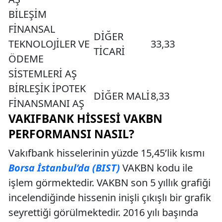
BİLEŞİM
FİNANSAL
DİĞER
TEKNOLOJİLER VE
33,33
TİCARİ
ÖDEME
SİSTEMLERİ AŞ
BİRLEŞİK İPOTEK
DİĞER MALİ
8,33
FİNANSMANI AŞ
VAKIFBANK HISSESI VAKBN
PERFORMANSI NASIL?
Vakıfbank hisselerinin yüzde 15,45’lik kısmı
Borsa İstanbul’da (BIST)
VAKBN kodu ile
işlem görmektedir. VAKBN son 5 yıllık grafiği
incelendiğinde hissenin inişli çıkışlı bir grafik
seyrettiği görülmektedir. 2016 yılı başında