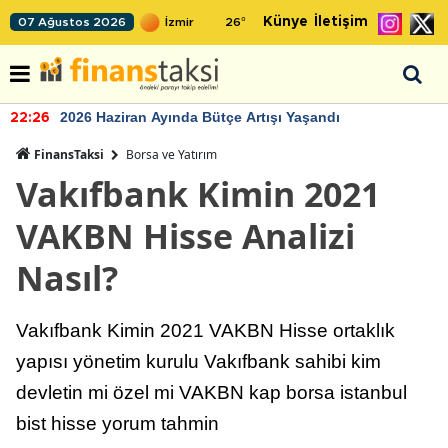
Künye
İletişim
07 Ağustos 2026
26
°
n Ayında Bütçe Artışı Yaşandı
TCMB'nin r
22:24
FinansTaksi
Borsa ve Yatırım
Vakıfbank Kimin 2021
VAKBN Hisse Analizi
Nasıl?
Vakıfbank Kimin 2021 VAKBN Hisse ortaklık
yapısı yönetim kurulu Vakıfbank sahibi kim
devletin mi özel mi VAKBN kap borsa istanbul
bist hisse yorum tahmin