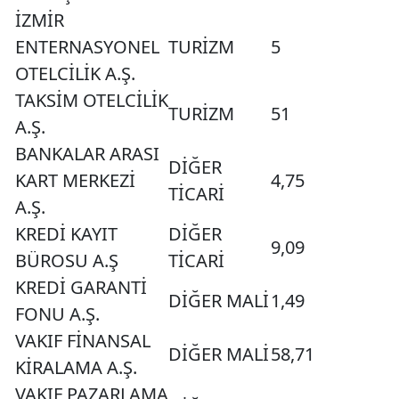
İZMİR
ENTERNASYONEL
TURİZM
5
OTELCİLİK A.Ş.
TAKSİM OTELCİLİK
TURİZM
51
A.Ş.
BANKALAR ARASI
DİĞER
KART MERKEZİ
4,75
TİCARİ
A.Ş.
KREDİ KAYIT
DİĞER
9,09
BÜROSU A.Ş
TİCARİ
KREDİ GARANTİ
DİĞER MALİ
1,49
FONU A.Ş.
VAKIF FİNANSAL
DİĞER MALİ
58,71
KİRALAMA A.Ş.
VAKIF PAZARLAMA