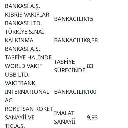
BANKASI A.Ş.
KIBRIS VAKIFLAR
BANKACILIK
15
BANKASI LTD.
TÜRKİYE SINAİ
KALKINMA
BANKACILIK
8,38
BANKASI A.Ş.
TASFİYE HALİNDE
TASFİYE
WORLD VAKIF
83
SÜRECİNDE
UBB LTD.
VAKIFBANK
INTERNATIONAL
BANKACILIK
100
AG
ROKETSAN ROKET
İMALAT
SANAYİİ VE
9,93
SANAYİİ
TİC.A.Ş.