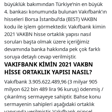
büyüklük bakımından Türkiye’nin en büyük
4. bankası konumunda bulunan Vakıfbank’ın
hisseleri Borsa İstanbul’da (BIST) VAKBN
kodu ile işlem görmektedir. Vakıfbank kimin
2021 VAKBN hisse ortaklık yapısı nasıl
soruları başta olmak üzere içeriğimiz
devamında banka hakkında pek çok farklı
soruya detaylı cevap verilmiştir.
VAKIFBANK KIMIN 2021 VAKBN
HISSE ORTAKLIK YAPISI NASIL?
Vakıfbank 3.905.622.489,96 (3 milyar 905
milyon 622 bin 489 lira 96 kuruş) ödenmiş /
çıkarılmış sermayeye sahiptir. Bahse konu
sermayenin sahipleri aşağıdaki ortaklık
yapısında verilmiştir. Vakıfbank güncel