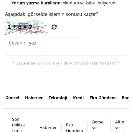
Yorum yazma kurallarını
okudum ve kabul ediyorum
Aşağıdaki görselde işlemin sonucu kaçtır?
* Bu içerik ile ilgili yorum yok, ilk yorumu siz yazın, tartışalım *
Güncel
Haberler
Teknoloji
Kredi
Eko Gündem
Bors
Son
Borsa
Altın
dakika
Eko
Haberler
ve
ve
İzmir
Gündem