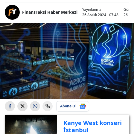
Yayınlanma
Günce
FinansTaksi Haber Merkezi
26 Aralık 2024 - 07:48
26 May
Abone Ol
Kanye West konseri
İstanbul