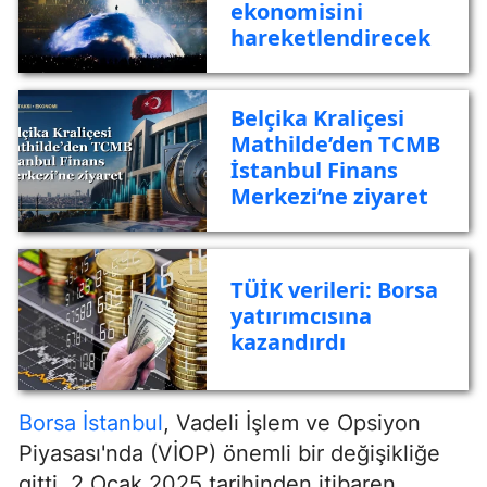
ekonomisini
hareketlendirecek
Belçika Kraliçesi
Mathilde’den TCMB
İstanbul Finans
Merkezi’ne ziyaret
TÜİK verileri: Borsa
yatırımcısına
kazandırdı
Borsa
İstanbul
, Vadeli İşlem ve Opsiyon
Piyasası'nda (VİOP) önemli bir değişikliğe
gitti. 2 Ocak 2025 tarihinden itibaren