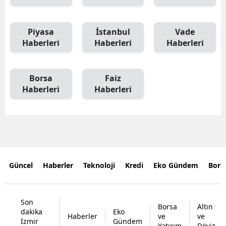
Piyasa
İstanbul
Vade
Haberleri
Haberleri
Haberleri
Borsa
Faiz
Haberleri
Haberleri
Güncel
Haberler
Teknoloji
Kredi
Eko Gündem
Bors
Son
Borsa
Altın
dakika
Eko
Haberler
ve
ve
İzmir
Gündem
Yatırım
Döviz