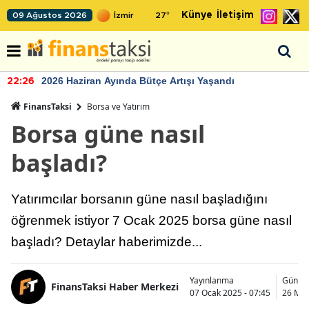
Künye
İletişim
09 Ağustos 2026
27
°
2026 Haziran Ayında Bütçe Artışı Yaşandı
22:26
FinansTaksi
Borsa ve Yatırım
Borsa güne nasıl
başladı?
Yatırımcılar borsanın güne nasıl başladığını
öğrenmek istiyor 7 Ocak 2025 borsa güne nasıl
başladı? Detaylar haberimizde...
Yayınlanma
Günce
FinansTaksi Haber Merkezi
07 Ocak 2025 - 07:45
26 May