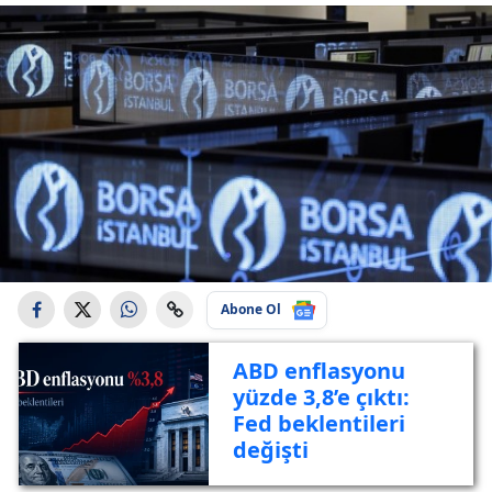
Abone Ol
ABD enflasyonu
yüzde 3,8’e çıktı:
Fed beklentileri
değişti