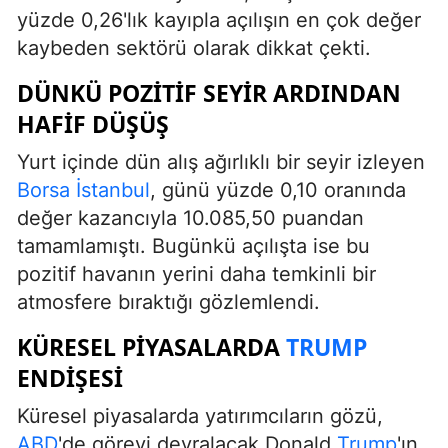
yüzde 0,26'lık kayıpla açılışın en çok değer
kaybeden sektörü olarak dikkat çekti.
DÜNKÜ POZITIF SEYIR ARDINDAN
HAFIF DÜŞÜŞ
Yurt içinde dün alış ağırlıklı bir seyir izleyen
Borsa İstanbul
, günü yüzde 0,10 oranında
değer kazancıyla 10.085,50 puandan
tamamlamıştı. Bugünkü açılışta ise bu
pozitif havanın yerini daha temkinli bir
atmosfere bıraktığı gözlemlendi.
KÜRESEL PIYASALARDA
TRUMP
ENDIŞESI
Küresel piyasalarda yatırımcıların gözü,
ABD
'de görevi devralacak Donald
Trump
'ın