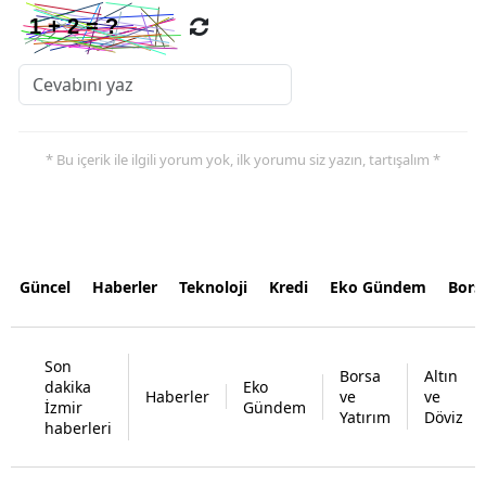
* Bu içerik ile ilgili yorum yok, ilk yorumu siz yazın, tartışalım *
Güncel
Haberler
Teknoloji
Kredi
Eko Gündem
Bors
Son
Borsa
Altın
dakika
Eko
Haberler
ve
ve
İzmir
Gündem
Yatırım
Döviz
haberleri