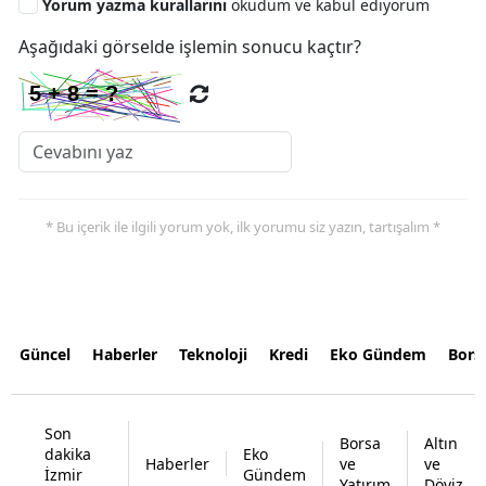
Yorum yazma kurallarını
okudum ve kabul ediyorum
Aşağıdaki görselde işlemin sonucu kaçtır?
* Bu içerik ile ilgili yorum yok, ilk yorumu siz yazın, tartışalım *
Güncel
Haberler
Teknoloji
Kredi
Eko Gündem
Bors
Son
Borsa
Altın
dakika
Eko
Haberler
ve
ve
İzmir
Gündem
Yatırım
Döviz