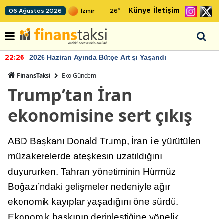
Künye
İletişim
06 Ağustos 2026
26
°
2026 Haziran Ayında Bütçe Artışı Yaşandı
22:26
FinansTaksi
Eko Gündem
Trump’tan İran
ekonomisine sert çıkış
ABD Başkanı Donald Trump, İran ile yürütülen
müzakerelerde ateşkesin uzatıldığını
duyururken, Tahran yönetiminin Hürmüz
Boğazı’ndaki gelişmeler nedeniyle ağır
ekonomik kayıplar yaşadığını öne sürdü.
Ekonomik baskının derinleştiğine yönelik