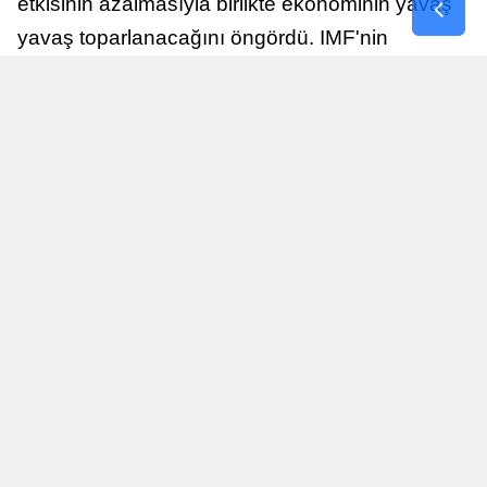
etkisinin azalmasıyla birlikte ekonominin yavaş
yavaş toparlanacağını öngördü. IMF'nin
raporuna göre, Birleşik Krallık ekonomisi,
sonraki yıllarda istikrarlı bir toparlanma süreci
yaşayabilir.
Yayınlanma
Nur Duman
16 Temmuz 2026 - 22:37