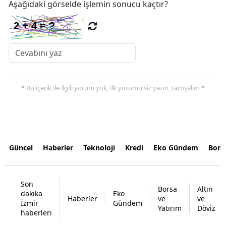
Aşağıdaki görselde işlemin sonucu kaçtır?
* Bu içerik ile ilgili yorum yok, ilk yorumu siz yazın, tartışalım *
Güncel
Haberler
Teknoloji
Kredi
Eko Gündem
Bors
Son
Borsa
Altın
dakika
Eko
Haberler
ve
ve
İzmir
Gündem
Yatırım
Döviz
haberleri